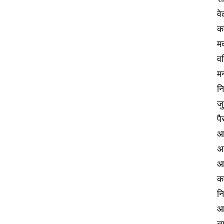
वे
का
म
वर
मन
नि
जु
पै
आर
अ
आ
क
न
आर
व्