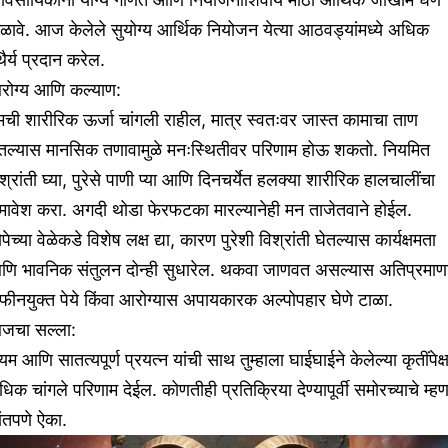
ळावे. आज केलेले सुयोग्य आर्थिक नियोजन येत्या आठवड्यांमध्ये अधिक
थैर्य प्रदान करेल.
रोग्य आणि कल्याण:
मची शारीरिक ऊर्जा चांगली राहील, मात्र स्वतःवर जास्त कामाचा ताण
ेतल्यास मानसिक तणावामुळे मनःस्थितीवर परिणाम होऊ शकतो. नियमित
श्रांती घ्या, पुरेसे पाणी प्या आणि दिनचर्येत हलक्या शारीरिक हालचालींचा
मावेश करा. अगदी थोडा फेरफटका मारल्यानेही मन ताजेतवाने होईल.
पेच्या वेळेकडे विशेष लक्ष द्या, कारण पुरेशी विश्रांती घेतल्यास कार्यक्षमता
णि भावनिक संतुलन दोन्ही सुधारेल. थकवा जाणवत असल्यास अतिप्रमाण
फीनयुक्त पेये किंवा आरोग्यास अपायकारक अल्पोपहार घेणे टाळा.
जचा सल्ला:
यम आणि सातत्यपूर्ण प्रयत्न यांची साथ तुम्हाला घाईघाईने केलेल्या कृतींपेक्ष
िक चांगले परिणाम देईल. कोणतीही प्रतिक्रिया देण्यापूर्वी समोरच्याचे म्हण
ंतपणे ऐका.