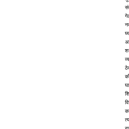
सं
ग
नक
घ्
अव
शक
व्
ठे
कौ
घ
श
वि
क
त्
रा