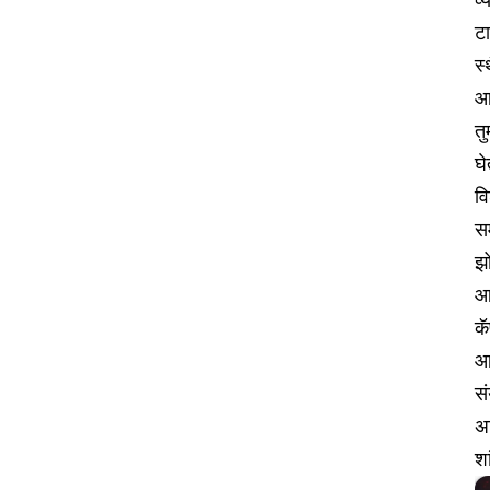
टा
स्
आ
तु
घ
वि
स
झो
आ
कॅ
आ
सं
अध
शा