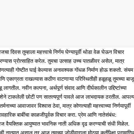
चा दिवस तुम्हाला महत्त्वाचे निर्णय घेण्यापूर्वी थोडा वेळ घेऊन विचार
ण्यास प्रोत्साहित करेल. तुमचा उत्साह उच्च पातळीवर असेल, मात्र
णत्याही गोष्टीत घाई केल्यास अनावश्यक गोंधळ निर्माण होऊ शकतो. संयम
ि एकाग्रता राखल्यास कठीण वाटणाऱ्या परिस्थितीही हळूहळू तुमच्या बाजू
ू लागतील. नवीन कल्पना, अर्थपूर्ण संवाद आणि दीर्घकालीन उद्दिष्टांच्या
िशेने टाकलेली छोटी पण सातत्यपूर्ण पावले आज लाभदायक ठरतील. आपल्य
तर्मनाच्या आवाजावर विश्वास ठेवा, मात्र कोणत्याही महत्त्वाच्या निर्णयापूर्वी
यावहारिक बाबींचा काळजीपूर्वक विचार करा. प्रेम आणि नातेसंबंध:
ज वैयक्तिक आयुष्यात भावनिक नाती अधिक दृढ करण्याची संधी मिळेल.
म्ही नात्यात असाल तर आज तुमच्या जोडीदाराला मोठ्या कृतींपेक्षा प्रामाणि