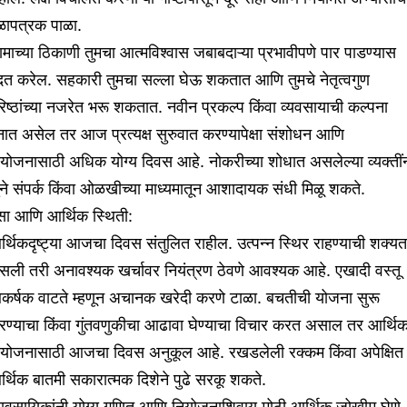
ळापत्रक पाळा.
माच्या ठिकाणी तुमचा आत्मविश्वास जबाबदाऱ्या प्रभावीपणे पार पाडण्यास
दत करेल. सहकारी तुमचा सल्ला घेऊ शकतात आणि तुमचे नेतृत्वगुण
िष्ठांच्या नजरेत भरू शकतात. नवीन प्रकल्प किंवा व्यवसायाची कल्पना
ात असेल तर आज प्रत्यक्ष सुरुवात करण्यापेक्षा संशोधन आणि
योजनासाठी अधिक योग्य दिवस आहे. नोकरीच्या शोधात असलेल्या व्यक्तीं
ने संपर्क किंवा ओळखीच्या माध्यमातून आशादायक संधी मिळू शकते.
सा आणि आर्थिक स्थिती:
्थिकदृष्ट्या आजचा दिवस संतुलित राहील. उत्पन्न स्थिर राहण्याची शक्यत
सली तरी अनावश्यक खर्चावर नियंत्रण ठेवणे आवश्यक आहे. एखादी वस्तू
कर्षक वाटते म्हणून अचानक खरेदी करणे टाळा. बचतीची योजना सुरू
रण्याचा किंवा गुंतवणुकीचा आढावा घेण्याचा विचार करत असाल तर आर्थि
ियोजनासाठी आजचा दिवस अनुकूल आहे. रखडलेली रक्कम किंवा अपेक्षित
्थिक बातमी सकारात्मक दिशेने पुढे सरकू शकते.
यावसायिकांनी योग्य गणित आणि नियोजनाशिवाय मोठी आर्थिक जोखीम घेणे