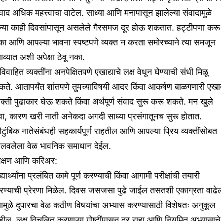
वाद अधिक महत्त्वाचा वाटेल. साध्या आणि मनापासून झालेल्या संवादामुळे
ेल्या काही दिवसांपासून असलेले गैरसमज दूर होऊ शकतात. हट्टीपणा करू
ा आणि आपल्या भावना स्पष्टपणे व्यक्त न करता समोरच्याने त्या समजून
याव्यात अशी अपेक्षा ठेवू नका.
िवाहित व्यक्तींना अनपेक्षितपणे एखाद्याचे लक्ष वेधून घेण्याची संधी मिळू
ते. आतापर्यंत शांतपणे तुमच्याविषयी आदर किंवा आकर्षण बाळगणारी एखा
यक्ती पुढाकार घेऊ शकते किंवा अर्थपूर्ण संवाद सुरू करू शकते. मन खुले
वा, कारण खरी नाती अनेकदा अगदी साध्या प्रसंगातूनच सुरू होतात.
टुंबिक नातेसंबंधही सहकार्यपूर्ण राहतील आणि आपल्या प्रिय व्यक्तींसोबत
ालवलेला वेळ भावनिक समाधान देईल.
िक्षण आणि करिअर:
द्यार्थ्यांना प्रलंबित कामे पूर्ण करण्याची किंवा आगामी परीक्षांची तयारी
रण्याची प्रेरणा मिळेल. दिवस जसजसा पुढे जाईल तसतशी एकाग्रता वाढे
यामुळे दुपारचा वेळ कठीण विषयांचा अभ्यास करण्यासाठी विशेषतः अनुकूल
हील. लक्ष विचलित करणाऱ्या गोष्टींपासून दूर राहा आणि नियमित अभ्यासाचे