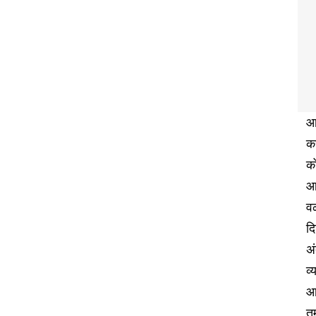
आज
कर
को
आण
वळ
द
अं
व्
आ
तु