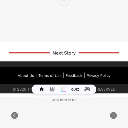
Next Story
|
|
|
About Us
Terms of Use
Feedback
Privacy Policy
©
2026
TIMES INTERNET LIMITED. ALL RIGHTS RESERVED