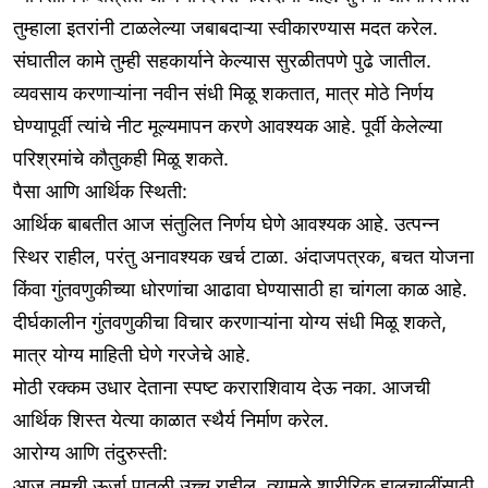
तुम्हाला इतरांनी टाळलेल्या जबाबदाऱ्या स्वीकारण्यास मदत करेल.
संघातील कामे तुम्ही सहकार्याने केल्यास सुरळीतपणे पुढे जातील.
व्यवसाय करणाऱ्यांना नवीन संधी मिळू शकतात, मात्र मोठे निर्णय
घेण्यापूर्वी त्यांचे नीट मूल्यमापन करणे आवश्यक आहे. पूर्वी केलेल्या
परिश्रमांचे कौतुकही मिळू शकते.
पैसा आणि आर्थिक स्थिती:
आर्थिक बाबतीत आज संतुलित निर्णय घेणे आवश्यक आहे. उत्पन्न
स्थिर राहील, परंतु अनावश्यक खर्च टाळा. अंदाजपत्रक, बचत योजना
किंवा गुंतवणुकीच्या धोरणांचा आढावा घेण्यासाठी हा चांगला काळ आहे.
दीर्घकालीन गुंतवणुकीचा विचार करणाऱ्यांना योग्य संधी मिळू शकते,
मात्र योग्य माहिती घेणे गरजेचे आहे.
मोठी रक्कम उधार देताना स्पष्ट कराराशिवाय देऊ नका. आजची
आर्थिक शिस्त येत्या काळात स्थैर्य निर्माण करेल.
आरोग्य आणि तंदुरुस्ती:
आज तुमची ऊर्जा पातळी उच्च राहील, त्यामुळे शारीरिक हालचालींसाठी