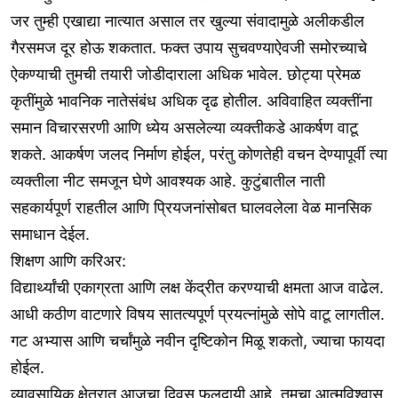
जर तुम्ही एखाद्या नात्यात असाल तर खुल्या संवादामुळे अलीकडील
गैरसमज दूर होऊ शकतात. फक्त उपाय सुचवण्याऐवजी समोरच्याचे
ऐकण्याची तुमची तयारी जोडीदाराला अधिक भावेल. छोट्या प्रेमळ
कृतींमुळे भावनिक नातेसंबंध अधिक दृढ होतील. अविवाहित व्यक्तींना
समान विचारसरणी आणि ध्येय असलेल्या व्यक्तीकडे आकर्षण वाटू
शकते. आकर्षण जलद निर्माण होईल, परंतु कोणतेही वचन देण्यापूर्वी त्या
व्यक्तीला नीट समजून घेणे आवश्यक आहे. कुटुंबातील नाती
सहकार्यपूर्ण राहतील आणि प्रियजनांसोबत घालवलेला वेळ मानसिक
समाधान देईल.
शिक्षण आणि करिअर:
विद्यार्थ्यांची एकाग्रता आणि लक्ष केंद्रीत करण्याची क्षमता आज वाढेल.
आधी कठीण वाटणारे विषय सातत्यपूर्ण प्रयत्नांमुळे सोपे वाटू लागतील.
गट अभ्यास आणि चर्चांमुळे नवीन दृष्टिकोन मिळू शकतो, ज्याचा फायदा
होईल.
व्यावसायिक क्षेत्रात आजचा दिवस फलदायी आहे. तुमचा आत्मविश्वास