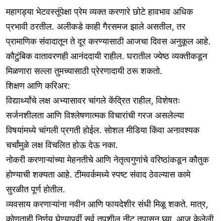
महागड्या भेटवस्तूंपेक्षा प्रेम व्यक्त करणारे छोटे हावभाव अधिक
प्रभावी ठरतील. अलीकडे काही गैरसमज झाले असतील, तर
प्रामाणिक संवादातून ते दूर करण्यासाठी आजचा दिवस अनुकूल आहे.
कौटुंबिक वातावरणही आनंददायी राहील. घरातील ज्येष्ठ व्यक्तीकडून
मिळणारा सल्ला तुमच्यासाठी प्रेरणादायी ठरू शकतो.
शिक्षण आणि करिअर:
विद्यार्थ्यांचे लक्ष अभ्यासावर चांगले केंद्रित राहील, विशेषतः
सर्जनशीलता आणि विश्लेषणात्मक विचारांची गरज असलेल्या
विषयांमध्ये चांगली प्रगती होईल. सोशल मीडिया किंवा अनावश्यक
चर्चांमुळे लक्ष विचलित होऊ देऊ नका.
नोकरी करणाऱ्यांच्या मेहनतीचे आणि नेतृत्वगुणांचे वरिष्ठांकडून कौतुक
होण्याची शक्यता आहे. टीमवर्कमध्ये स्पष्ट संवाद ठेवल्यास कामे
सुरळीत पूर्ण होतील.
व्यवसाय करणाऱ्यांना नवीन आणि फायदेशीर संधी मिळू शकते. मात्र,
कोणताही निर्णय घेण्यापूर्वी सर्व तपशील नीट तपासून घ्या. आज केलेली