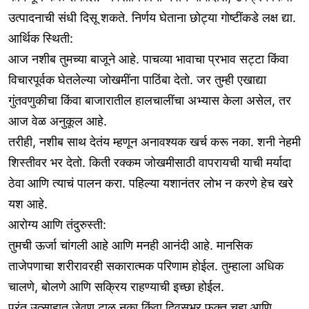
उत्पादनाची संधी दिसू शकते. निर्णय घेताना छोट्या गोष्टींकडे लक्ष द्या.
आर्थिक स्थिती:
आज नशीब तुमच्या बाजूने आहे. पाचव्या भावाचा प्रभाव सट्टा किंवा
विचारपूर्वक घेतलेल्या जोखमींना पाठिंबा देतो. जर तुम्ही एखाद्या
गुंतवणुकीचा किंवा बाजारातील हालचालींचा अभ्यास केला असेल, तर
आज वेळ अनुकूल आहे.
तरीही, नशीब साथ देतंय म्हणून अनावश्यक खर्च करू नका. शनी नेहमी
शिस्तीवर भर देतो. किती रक्कम जोखमीसाठी वापरायची याची मर्यादा
ठेवा आणि त्याचं पालन करा. पहिल्या यशानंतर लोभ न करणे हेच खरे
यश आहे.
आरोग्य आणि तंदुरुस्ती:
तुमची ऊर्जा चांगली आहे आणि मनही आनंदी आहे. मानसिक
ताजेपणाचा शरीरावरही सकारात्मक परिणाम होईल. तुम्हाला अधिक
चालणे, बोलणे आणि सक्रिय राहण्याची इच्छा होईल.
परंतु उत्साहात जेवण टाळू नका किंवा दिवसभर फक्त चहा आणि