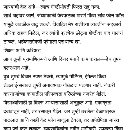
जाण्याची वेळ आहे—त्याच गोष्टीभोवती फिरत राहू नका.
साधं चहावर जाणं, संध्याकाळी फेरफटका मारणं किंवा लांब फोन कॉल
यामुळे जवळीक वाढू शकते. विवाहित मेष राशीच्या व्यक्तींना सहकार्य
अधिक सहज मिळेल, जर त्यांनी प्रत्येक छोट्या गोष्टीवर वाद घालणं
टाळलं. अहंकाराऐवजी प्रेमाला प्राधान्य द्या.
शिक्षण आणि करिअर:
आज तुम्ही प्रामाणिकपणे आणि स्थिर मनाने काम कराल—हेच तुमचं
बलस्थान आहे.
बुध तुमचं विचार स्पष्ट ठेवतो, त्यामुळे मीटिंग्स, ईमेल्स किंवा
डेडलाईन्सबाबत तुम्ही अनावश्यक गोंधळात पडणार नाही. नोकरी
करणाऱ्यांच्या कामातील परिपक्वता वरिष्ठांच्या नजरेत येईल.
विद्यार्थ्यांसाठी हा दिवस अभ्यासासाठी अनुकूल आहे. एकाग्रता
दबावातून नाही, तर रसातून येईल. जर तुम्ही ठरलेला वेळापत्रक
पाळलात आणि काही वेळ फोन बाजूला ठेवला, तर अपेक्षेपेक्षा जास्त
काम पूर्ण करू शकाल. व्यवसायिकांना नवीन भागीदारी, उपक्रम किंवा