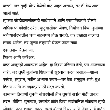
करतो. जर तुम्ही योग्य वेळेची वाट पाहत असाल, तर ती वेळ आता
आली आहे.
तुमच्या जोडीदारासोबतही साधेपणाने आणि प्रामाणिकपणे बोलणे
अधिक फायदेशीर ठरेल. कुटुंबासोबत जेवण, नियोजन किंवा मुलांच्या
भविष्यासंदर्भातील चर्चा सहजपणे होऊ शकते. जर एखाद्या नात्यात
तणाव असेल, तर जुन्या तक्रारी घेऊन जाऊ नका.
एक उपाय घेऊन जा.
शिक्षण आणि करिअर:
कष्ट अजूनही आवश्यक आहेत. हा दिवस परिणाम देतो, पण आळसाला
नाही. जर तुम्ही मुलांच्या शिक्षणाची सुरुवात करत असाल—शाळा
प्रवेश, ट्युशन, नवीन अभ्यास सवय—तर वेळ अनुकूल आहे. बुध
शिक्षण आणि कागदपत्रांसाठी मदत करतो.
कामाच्या ठिकाणी तुमची संवादशैली हीच तुमची सर्वात मोठी ताकद
ठरेल. मीटिंग, मुलाखत, क्लायंट कॉल किंवा सार्वजनिक संवादात तुम्ही
लोकांना पटवू शकता कारण तुमचं बोलणं स्थिर आणि विश्वासार्ह वाटेल.