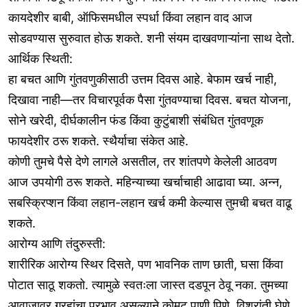
कायदेशीर बाबी, ऑफिसमधील स्पर्धा किंवा लहान वाद आज
सोडवण्यास सुरुवात होऊ शकते. शनी संयम दाखवणाऱ्यांना साथ देतो.
आर्थिक स्थिती:
हा बचत आणि गुंतवणुकीसाठी उत्तम दिवस आहे. बेफाम खर्च नाही,
दिखावा नाही—तर विचारपूर्वक पैसा गुंतवण्याचा दिवस. बचत योजना,
सोने खरेदी, दीर्घकालीन फंड किंवा कुटुंबाशी संबंधित गुंतवणूक
फायदेशीर ठरू शकते. स्थैर्याचा संकेत आहे.
कोणी तुमचे पैसे देणे लागले असतील, तर शांतपणे केलेली आठवण
आज उपयोगी ठरू शकते. महिन्याच्या खर्चाचाही आढावा घ्या. अन्न,
सबस्क्रिप्शन किंवा लहान-लहान खर्च कमी केल्यास तुमची बचत वाढू
शकते.
आरोग्य आणि तंदुरुस्ती:
शारीरिक आरोग्य स्थिर दिसते, पण भावनिक ताण छाती, घसा किंवा
पोटात साठू शकतो. त्यामुळे स्वतःला जास्त दडपून ठेवू नका. तुमच्या
आवाजावर ग्रहांचा प्रभाव असल्याने कोमट पाणी पिणे, विश्रांती घेणे