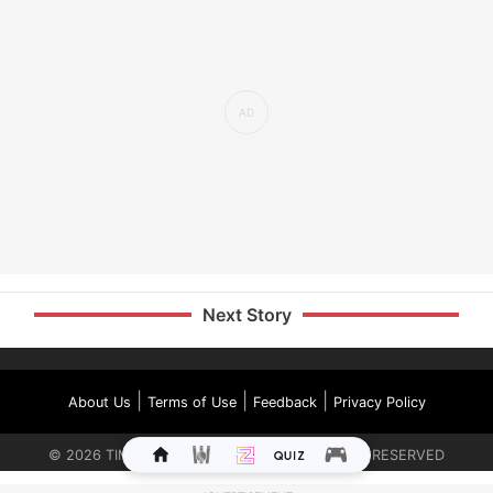
Next Story
|
|
|
About Us
Terms of Use
Feedback
Privacy Policy
©
2026
TIMES INTERNET LIMITED. ALL RIGHTS RESERVED