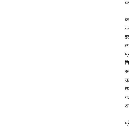
ठर
कर
क
इत
त्
प्
नि
सम
उद
त्
गत
आध
प्