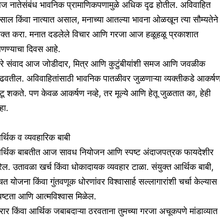
ज नातेसंबंध भावनिक प्रामाणिकपणामुळे अधिक दृढ होतील. अविवाहित
ाल किंवा नात्यात असाल, मनाच्या आतल्या भावना ओळखून त्या सौम्यतेने
्यक्त करा. मनात दडलेले विचार आणि गरजा आज हळूहळू प्रकाशात
णण्याचा दिवस आहे.
रे संवाद आज जोडीदार, मित्र आणि कुटुंबीयांशी समज आणि जवळीक
ाढवतील. अविवाहितांसाठी भावनिक पातळीवर जुळणाऱ्या व्यक्तीकडे आकर्ष
टू शकते. पण केवळ आकर्षण नव्हे, तर मूल्ये आणि हेतू जुळतात का, हेही
हा.
्थिक व व्यवहारिक बाबी
र्थिक बाबतीत आज सावध नियोजन आणि स्पष्ट अंदाजपत्रक फायदेशीर
ेल. उतावळा खर्च किंवा धोकादायक व्यवहार टाळा. संयुक्त आर्थिक बाबी,
त योजना किंवा गुंतवणूक धोरणांवर विश्वासार्ह सल्लागारांशी चर्चा केल्यास
पष्टता आणि आत्मविश्वास मिळेल.
ार किंवा आर्थिक जबाबदाऱ्या ठरवताना तुमच्या गरजा अचूकपणे मांडाव्यात