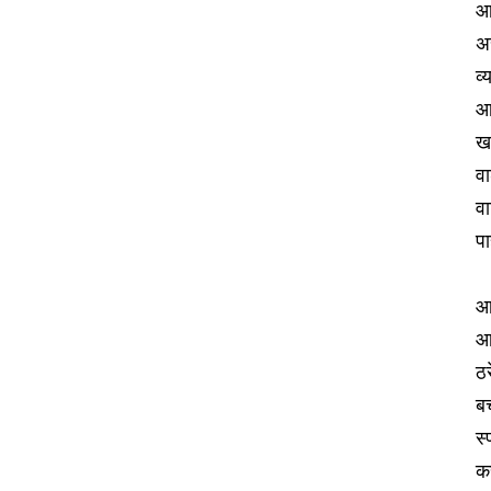
आ
अस
व
आ
ख
व
वा
पा
आर
आ
ठर
बच
स्
कर