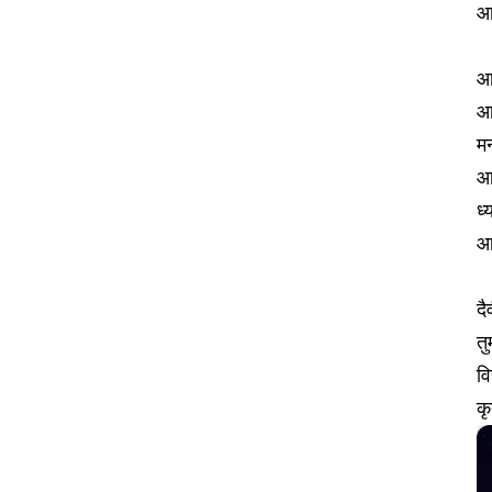
आ
आ
आ
म
आण
ध्
आण
दै
त
वि
क