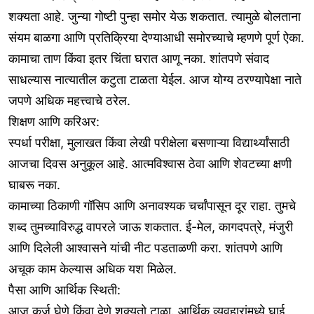
शक्यता आहे. जुन्या गोष्टी पुन्हा समोर येऊ शकतात. त्यामुळे बोलताना
संयम बाळगा आणि प्रतिक्रिया देण्याआधी समोरच्याचे म्हणणे पूर्ण ऐका.
कामाचा ताण किंवा इतर चिंता घरात आणू नका. शांतपणे संवाद
साधल्यास नात्यातील कटुता टाळता येईल. आज योग्य ठरण्यापेक्षा नाते
जपणे अधिक महत्त्वाचे ठरेल.
शिक्षण आणि करिअर:
स्पर्धा परीक्षा, मुलाखत किंवा लेखी परीक्षेला बसणाऱ्या विद्यार्थ्यांसाठी
आजचा दिवस अनुकूल आहे. आत्मविश्वास ठेवा आणि शेवटच्या क्षणी
घाबरू नका.
कामाच्या ठिकाणी गॉसिप आणि अनावश्यक चर्चांपासून दूर राहा. तुमचे
शब्द तुमच्याविरुद्ध वापरले जाऊ शकतात. ई-मेल, कागदपत्रे, मंजुरी
आणि दिलेली आश्वासने यांची नीट पडताळणी करा. शांतपणे आणि
अचूक काम केल्यास अधिक यश मिळेल.
पैसा आणि आर्थिक स्थिती:
आज कर्ज घेणे किंवा देणे शक्यतो टाळा. आर्थिक व्यवहारांमध्ये घाई