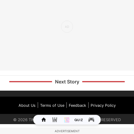
Next Story
|
|
|
About Us
Terms of Use
Feedback
Privacy Policy
©
2026
TIMES INTERNET LIMITED. ALL RIGHTS RESERVED