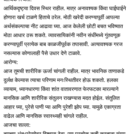
आर्थिकदृष्ट्या दिवस स्थिर राहील. मात्र अनावश्यक किंवा घाईघाईने
होणारा खर्च टाळणे हिताचे ठरेल. मोठी खरेदी करण्यापूर्वी आपल्या
अर्थसंकल्पाचा नीट आढावा घ्या. आज केलेली छोटी बचत भविष्यात
मोठा आधार ठरू शकते. व्यावसायिकांनी नवीन संधींमध्ये गुंतवणूक
करण्यापूर्वी प्रत्येक बाब काळजीपूर्वक तपासावी. अत्यावश्यक गरज
नसल्यास कोणालाही पैसे उधार देणे टाळावे.
आरोग्य:
आज तुमची शारीरिक ऊर्जा चांगली राहील. मात्र भावनिक ताणाकडे
दुर्लक्ष केल्यास त्याचा परिणाम मनःस्थितीवर होऊ शकतो. हलका
व्यायाम, ध्यानधारणा किंवा शांत वातावरणात फेरफटका मारल्याने
मानसिक आणि शारीरिक संतुलन राखण्यास मदत होईल. संतुलित
आहार घ्या, पुरेसे पाणी प्या आणि पुरेशी झोप घ्या. यामुळे एकाग्रता
वाढेल आणि मानसिक स्वास्थ्यही चांगले राहील.
आजचा सल्ला:
तुमच्या अंतःप्रेरणेवर विश्वास ठेवा, पण प्रत्येक कृती करताना संयम