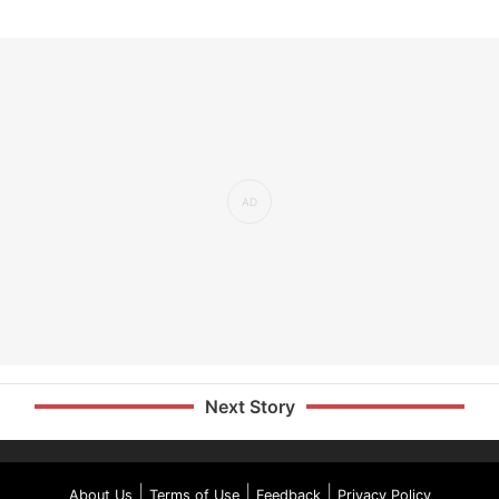
Next Story
|
|
|
About Us
Terms of Use
Feedback
Privacy Policy