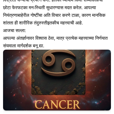
छोटा फेरफटका मनःस्थिती सुधारण्यास मदत करेल. आपल्या
नियंत्रणाबाहेरील गोष्टींचा अति विचार करणे टाळा, कारण मानसिक
शांतता ही शारीरिक तंदुरुस्तीइतकीच महत्त्वाची आहे.
आजचा सल्ला:
आपल्या अंतर्ज्ञानावर विश्वास ठेवा, मात्र प्रत्येक महत्त्वाच्या निर्णयात
संयमाला मार्गदर्शक बनू द्या.