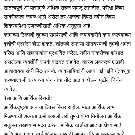
सातत्यपूर्ण अभ्यासामुळे अधिक सहज समजू लागतील. परीक्षा किंवा
सादरीकरण जवळ आले असेल तर आजचा दिवस नवीन विषय
शिकण्यापेक्षा उजळणीसाठी अधिक अनुकूल आहे.
कामाच्या ठिकाणी तुमच्या समर्पणाची आणि जबाबदारीने काम करण्याच्या
वृत्तीची प्रशंसा होऊ शकते. शांतपणे समस्या सोडवण्याची तुमची क्षमता
वरिष्ठ आणि सहकाऱ्यांना प्रभावित करेल. नवीन नोकरीच्या शोधात
असलेल्या व्यक्तींनी संपर्क वाढवत राहावेत, कारण लवकरच एखादी
आशादायक संधी मिळू शकते. व्यावसायिकांनी आज घाईघाईने गुंतवणूक
करण्याऐवजी सध्याच्या योजनांचा नीट आढावा घेऊन पुढील निर्णय
घ्यावेत.
पैसा आणि आर्थिक स्थिती:
आर्थिकदृष्ट्या आजचा दिवस स्थिर राहील. मोठा आर्थिक लाभ
मिळण्याची शक्यता कमी असली तरी तुमचे योग्य नियोजन आर्थिक
संतुलन राखण्यास मदत करेल. मासिक खर्चाचा आढावा घेण्यासाठी
आणि अनावश्यक खर्च ओळखण्यासाठी आजचा दिवस अनुकूल आहे.