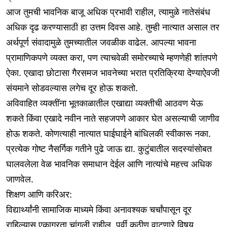
आज तुमची भावनिक बाजू अधिक प्रभावी राहील, त्यामुळे नातेसंबंध
अधिक दृढ करण्यासाठी हा उत्तम दिवस आहे. तुम्ही नात्यात असाल तर
अर्थपूर्ण संवादामुळे तुमच्यातील जवळीक वाढेल. आपल्या भावना
प्रामाणिकपणे व्यक्त करा, पण त्याचवेळी समोरच्याचे म्हणणेही शांतपणे
ऐका. एखादा छोटासा गैरसमज भावनेच्या भरात प्रतिक्रिया देण्याऐवजी
संयमाने सोडवल्यास लगेच दूर होऊ शकतो.
अविवाहित व्यक्तींना भूतकाळातील एखाद्या व्यक्तीची आठवण येऊ
शकते किंवा एखादे नवीन नाते सहजपणे आकार घेत असल्याची जाणीव
होऊ शकते. कोणत्याही नात्यात घाईघाईने बांधिलकी स्वीकारू नका.
प्रत्येक गोष्ट नैसर्गिक गतीने पुढे जाऊ द्या. कुटुंबातील सदस्यांसोबत
घालवलेला वेळ भावनिक समाधान देईल आणि नात्यांचे महत्त्व अधिक
जाणवेल.
शिक्षण आणि करिअर:
विद्यार्थ्यांनी सामाजिक माध्यमे किंवा अनावश्यक चर्चांपासून दूर
राहिल्यास एकाग्रता चांगली राहील. पूर्वी कठीण वाटणारे विषय