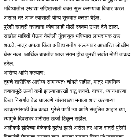
भविष्यातील एखाद्या उद्दिष्टासाठी बचत सुरू करण्याचा विचार करत
असाल तर आज त्यासाठी योग्य सुरुवात करता येईल.
पुरेशी खात्री नसताना कोणालाही मोठी रक्कम उधार देणे टाळा.
सखोल माहिती घेऊन केलेली गुंतवणूक भविष्यात लाभदायक ठरू
शकते, मात्र अफवा किंवा अविश्वसनीय सल्ल्यावर आधारित जोखीम
घेऊ नका. आर्थिक बाबतीत आज संयम हीच तुमची सर्वात मोठी ताकद
ठरेल.
आरोग्य आणि कल्याण:
तुमचे शारीरिक आरोग्य सामान्यतः चांगले राहील, मात्र भावनिक
तणावामुळे ऊर्जा कमी झाल्यासारखी वाटू शकते. वाचन, ध्यानधारणा
किंवा निसर्गात वेळ घालवणे यांसारख्या मनाला शांत करणाऱ्या
उपक्रमांसाठी वेळ काढा. पुरेसे पाणी प्या आणि संतुलित आहार घ्या,
त्यामुळे दिवसभर शरीरात ऊर्जा टिकून राहील.
अलीकडे झोपेच्या वेळेकडे दुर्लक्ष झाले असेल तर आज रात्री पुरेशी
विश्रांती घेण्याचा प्रयत्न करा. हलका व्यायाम किंवा संध्याकाळचा