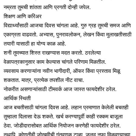
नम्रता तुमची शांतता आणि प्रगती दोन्ही जपेल.
शिक्षण आणि करिअर
विद्यार्थ्यांसाठी आजचा दिवस चांगला आहे. गुरु ग्रह तुमची समज आणि
एकाग्रता वाढवतो. अभ्यास, पुनरावलोकन, लेखन किंवा मुलाखतीसाठी
तयारी यासाठी हा योग्य काळ आहे.
शनी तुमच्यात शिस्त राखण्यास मदत करतो. ठरलेल्या
वेळापत्रकानुसार काम केल्यास चांगले परिणाम मिळतील.
व्यवसाय करणाऱ्यांना नवीन भागीदारी, ऑफर किंवा प्रस्ताव मिळू
शकतात. मात्र, प्रत्येक तपशील नीट वाचा.
नोकरीत असणाऱ्यांसाठी टीमवर्क आज जास्त फायदेशीर ठरेल.
आर्थिक स्थिती
आज बचतीसाठी चांगला दिवस आहे. लहान प्रमाणात केलेली बचतही
तुम्हाला दिलासा देऊ शकते. खर्च करण्यापूर्वी काही रक्कम बाजूला
ठेवा. जोडीदारासोबत आर्थिक नियोजन करणेही फायदेशीर ठरेल.
तथापि, कोणतीही जोखमीची गुंतवणूक टाळा. जलद नफा मिळवण्याच्या