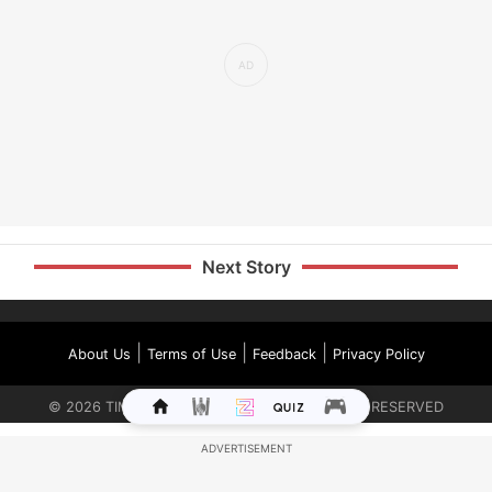
Next Story
|
|
|
About Us
Terms of Use
Feedback
Privacy Policy
©
2026
TIMES INTERNET LIMITED. ALL RIGHTS RESERVED