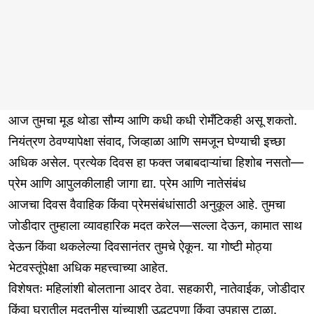
आज तुमचा मूड थोडा सौम्य आणि कधी कधी रोमँटिकही असू शकतो.
नियंत्रण ठेवण्यापेक्षा संवाद, जिव्हाळा आणि समजून घेण्याची इच्छा
अधिक असेल. प्रत्येक दिवस हा फक्त जबाबदाऱ्यांचा हिशोब नसतो—
प्रेम आणि आपुलकीलाही जागा द्या. प्रेम आणि नातेसंबंध
आजचा दिवस वैवाहिक किंवा प्रेमसंबंधांसाठी अनुकूल आहे. तुमचा
जोडीदार तुम्हाला व्यावहारिक मदत करेल—सल्ला देऊन, कामात साथ
देऊन किंवा थकलेल्या दिवसानंतर तुमचे ऐकून. या गोष्टी मोठ्या
भेटवस्तूंपेक्षा अधिक महत्त्वाच्या आहेत.
विशेषतः महिलांशी बोलताना आदर ठेवा. सहकारी, नातेवाईक, जोडीदार
किंवा घरातील मदतनीस यांच्याशी उद्धटपणा किंवा उपहास टाळा.