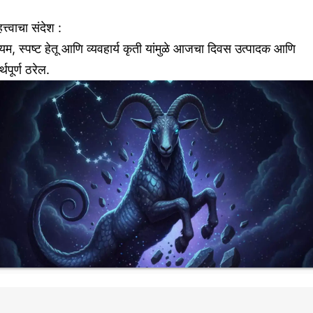
त्त्वाचा संदेश :
यम, स्पष्ट हेतू आणि व्यवहार्य कृती यांमुळे आजचा दिवस उत्पादक आणि
्थपूर्ण ठरेल.