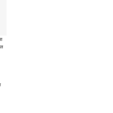
या
ूल
ा