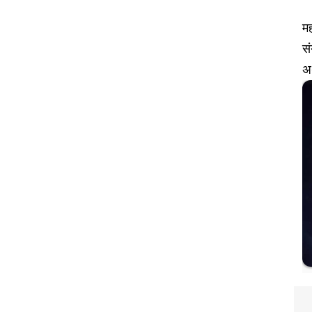
मह
सं
अर