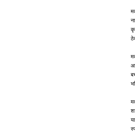
मक
ना
कृ
ठे
मक
आ
ब
भव
मक
शा
या
स्