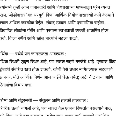
त्यांमध्ये तुम्ही आज जबाबदारी आणि विश्वासाच्या माध्यमातून प्रेम व्यक्त
ाल. जोडीदारासोबत घरगुती किंवा आर्थिक नियोजनासारखी कामे केल्याने
ात्यात अधिक जवळीक येईल. संवाद उबदार आणि प्रामाणिक राहील.
िवाहित लोकांना गंभीर आणि प्रगल्भ स्वभावाची व्यक्ती आकर्षित होऊ
ते, जिला स्थैर्य आणि खोल नात्यांचे महत्त्व वाटते.
र्थिक — स्थैर्य पण जागरूकता आवश्यक :
्थिक स्थिती एकूण स्थिर आहे, पण सतर्क राहणे गरजेचे आहे. प्रवास किंव
टुंबाशी संबंधित खर्च होऊ शकतो. कोणी पैसे उधार मागितल्यास सहजपणे
ेऊ नका. मोठे आर्थिक निर्णय आज घाईने घेऊ नयेत; अटी नीट वाचा आणि
िणामांचा विचार करा.
रोग्य आणि तंदुरुस्ती — संतुलन आणि हलकी हालचाल :
रीरिक ऊर्जा चांगली आहे, पण जास्त वेळ एकाच स्थितीत बसल्याने पाठ,
डघे किंवा खांदे दुखू शकतात. मध्येच ताण-तणाव कमी करणारे स्ट्रेचिंग,