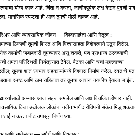
ण्याचा योग्य काळ आहे. चिंता न करता, जाणीवपूर्वक लक्ष देऊन पुढची पाव
रवा. मानसिक स्पष्टता ही आज तुमची मोठी ताकद आहे.
िअर आणि व्यावसायिक जीवन — विश्वासार्हता आणि नेतृत्व :
माच्या ठिकाणी तुमची शिस्त आणि विश्वासार्हता विशेषत्वाने उठून दिसेल.
ेक कामांची जबाबदारी तुमच्यावर असू शकते, पण प्राधान्य ठरवण्याची
मची क्षमता परिस्थिती नियंत्रणात ठेवेल. बैठका आणि चर्चा महत्त्वाच्या
तील; तुमचा शांत स्वभाव सहकाऱ्यांमध्ये विश्वास निर्माण करेल. स्वतःचे मत
ांडताना स्पष्ट आणि ठाम राहिलात तर तुमचा आवाज नक्कीच ऐकला जाईल.
द्यार्थ्यांसाठी अभ्यास आज सहज समजेल आणि लक्ष विचलित होणार नाही.
यावसायिक किंवा उद्योजक लोकांना नवीन भागीदारीविषयी संकेत मिळू शकता
 घाई न करता नीट तपासून निर्णय घ्या.
रेम आणि नातेसंबंध — स्थैर्य आणि विश्वास :