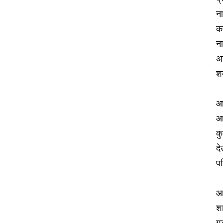
ना
कर
न
अव
शक
आ
आर
कु
द
पर
आ
शा
गु