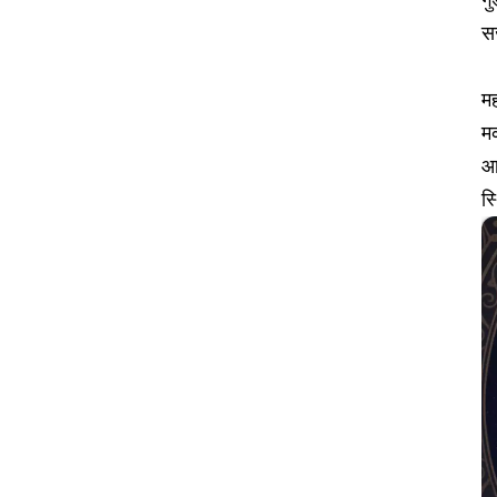
स
मह
मक
आ
स्