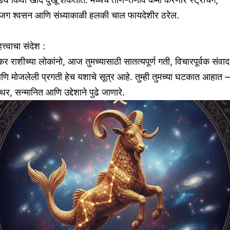
जग श्वसन आणि संध्याकाळी हलकी चाल फायदेशीर ठरेल.
त्त्वाचा संदेश :
र राशीच्या लोकांनो, आज तुमच्यासाठी सातत्यपूर्ण गती, विचारपूर्वक संवाद
णि मोजलेली प्रगती हेच यशाचे सूत्र आहे. तुम्ही तुमच्या घटकात आहात
थिर, सन्मानित आणि उद्देशाने पुढे जाणारे.