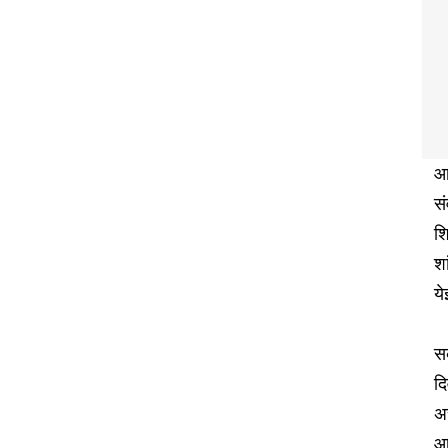
आज
सं
शि
शा
ये
स
दि
अ
आज