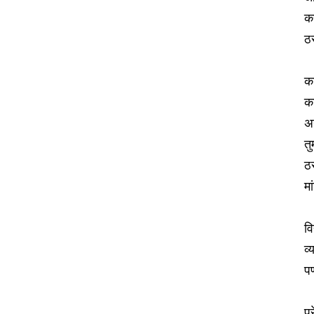
कर
ठ
कर
का
अन
तु
ठर
म
वि
व्
पण
प्