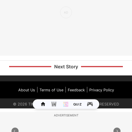
Next Story
|
|
|
About Us
Terms of Use
Feedback
Privacy Policy
©
2026
TIMES INTERNET LIMITED. ALL RIGHTS RESERVED