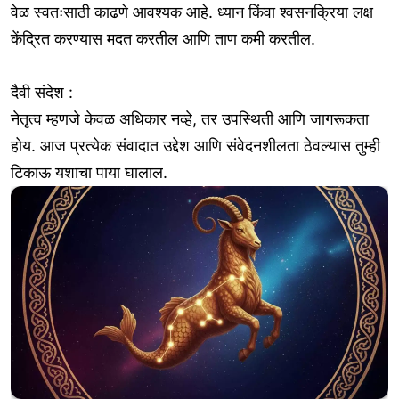
वेळ स्वतःसाठी काढणे आवश्यक आहे. ध्यान किंवा श्वसनक्रिया लक्ष
केंद्रित करण्यास मदत करतील आणि ताण कमी करतील.
दैवी संदेश :
नेतृत्व म्हणजे केवळ अधिकार नव्हे, तर उपस्थिती आणि जागरूकता
होय. आज प्रत्येक संवादात उद्देश आणि संवेदनशीलता ठेवल्यास तुम्ही
टिकाऊ यशाचा पाया घालाल.