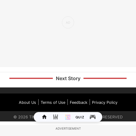
Next Story
|
|
|
About Us
Terms of Use
Feedback
Privacy Policy
©
2026
TIMES INTERNET LIMITED. ALL RIGHTS RESERVED