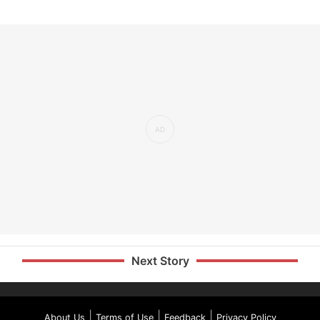
Next Story
|
|
|
About Us
Terms of Use
Feedback
Privacy Policy