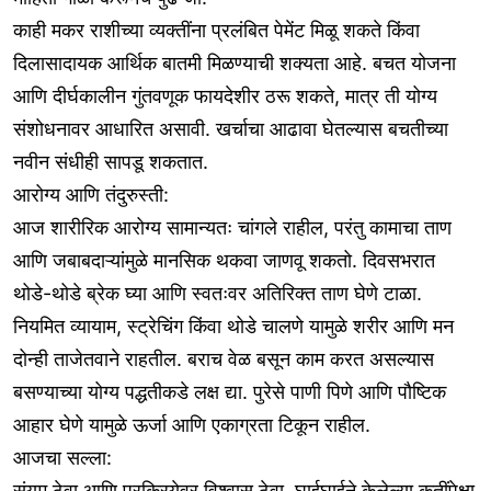
काही मकर राशीच्या व्यक्तींना प्रलंबित पेमेंट मिळू शकते किंवा
दिलासादायक आर्थिक बातमी मिळण्याची शक्यता आहे. बचत योजना
आणि दीर्घकालीन गुंतवणूक फायदेशीर ठरू शकते, मात्र ती योग्य
संशोधनावर आधारित असावी. खर्चाचा आढावा घेतल्यास बचतीच्या
नवीन संधीही सापडू शकतात.
आरोग्य आणि तंदुरुस्ती:
आज शारीरिक आरोग्य सामान्यतः चांगले राहील, परंतु कामाचा ताण
आणि जबाबदाऱ्यांमुळे मानसिक थकवा जाणवू शकतो. दिवसभरात
थोडे-थोडे ब्रेक घ्या आणि स्वतःवर अतिरिक्त ताण घेणे टाळा.
नियमित व्यायाम, स्ट्रेचिंग किंवा थोडे चालणे यामुळे शरीर आणि मन
दोन्ही ताजेतवाने राहतील. बराच वेळ बसून काम करत असल्यास
बसण्याच्या योग्य पद्धतीकडे लक्ष द्या. पुरेसे पाणी पिणे आणि पौष्टिक
आहार घेणे यामुळे ऊर्जा आणि एकाग्रता टिकून राहील.
आजचा सल्ला:
संयम ठेवा आणि प्रक्रियेवर विश्वास ठेवा. घाईघाईने केलेल्या कृतींपेक्षा