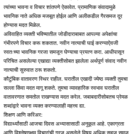
त्यांच्या भावना व विचार शांतपणे ऐकावेत. प्रामाणिक संवादामुळे
भावनिक नाते अधिक मजबूत होईल आणि अलीकडील गैरसमज दूर
होण्यास मदत मिळेल.
अविवाहित व्यक्ती भविष्यातील जोडीदाराबाबत आपल्या अपेक्षांचा
गंभीरपणे विचार करू शकतात. नवीन नात्याची घाई करण्याऐवजी
स्वतःच्या भावनिक गरजा समजून घेण्याचा प्रयत्न करा. आधीपासून
परिचित असलेल्या एखाद्या व्यक्तीसोबत झालेला अर्थपूर्ण संवाद नवीन
नात्याची सुरुवात ठरू शकतो.
कौटुंबिक वातावरण स्थिर राहील. घरातील एखादी ज्येष्ठ व्यक्ती तुमचा
सल्ला किंवा मदत मागू शकते. तुमचा व्यावहारिक स्वभाव घरातील
वातावरणात समतोल राखण्यास मदत करेल. जबाबदारीसोबतच प्रेमळ
शब्दांद्वारे भावना व्यक्त करण्यालाही महत्त्व द्या.
शिक्षण आणि करिअर:
विद्यार्थ्यांसाठी आजचा दिवस अभ्यासासाठी अनुकूल आहे. एकाग्रता
आणि विश्लेषणक्षम विचारांची गरज असलेले विषय अधिक सहज समजू