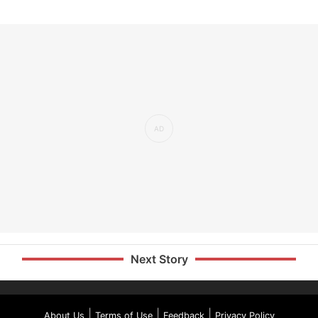
Next Story
|
|
|
About Us
Terms of Use
Feedback
Privacy Policy