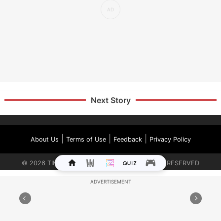
Next Story
|
|
|
About Us
Terms of Use
Feedback
Privacy Policy
©
2026
TIMES INTERNET LIMITED. ALL RIGHTS RESERVED