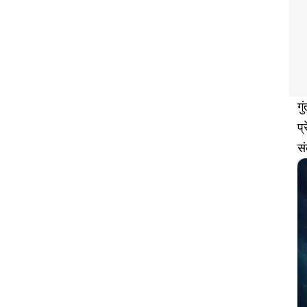
ग
प्
सं