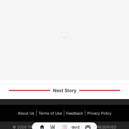
Next Story
|
|
|
About Us
Terms of Use
Feedback
Privacy Policy
©
2026
TIMES INTERNET LIMITED. ALL RIGHTS RESERVED