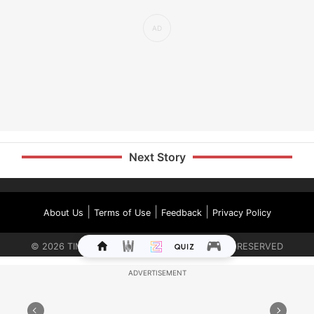
Next Story
|
|
|
About Us
Terms of Use
Feedback
Privacy Policy
©
2026
TIMES INTERNET LIMITED. ALL RIGHTS RESERVED