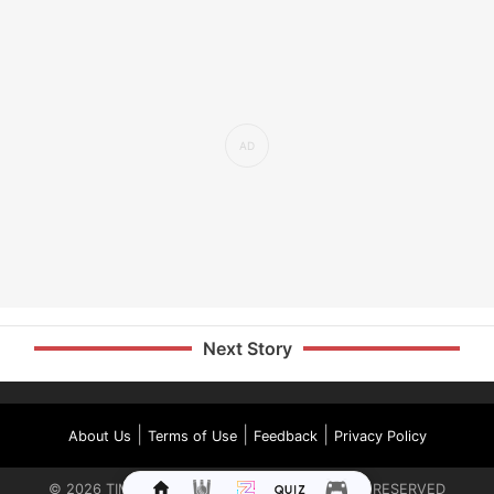
Next Story
|
|
|
About Us
Terms of Use
Feedback
Privacy Policy
©
2026
TIMES INTERNET LIMITED. ALL RIGHTS RESERVED