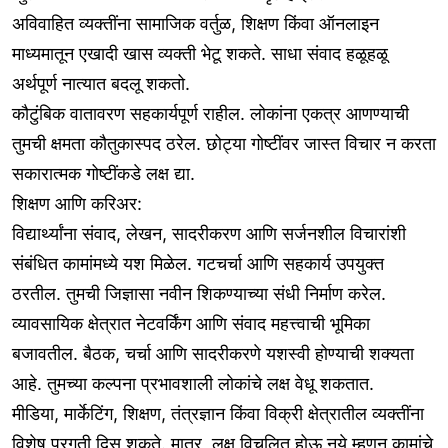
अविवाहित व्यक्तींना सामाजिक वर्तुळ, शिक्षण किंवा ऑनलाइन
माध्यमातून एखादी खास व्यक्ती भेटू शकते. साधा संवाद हळूहळू
अर्थपूर्ण नात्यात बदलू शकतो.
कौटुंबिक वातावरण सहकार्यपूर्ण राहील. लोकांना एकत्र आणण्याची
तुमची क्षमता कौतुकास्पद ठरेल. छोट्या गोष्टींवर जास्त विचार न करता
सकारात्मक गोष्टींकडे लक्ष द्या.
शिक्षण आणि करिअर:
विद्यार्थ्यांना संवाद, लेखन, सादरीकरण आणि सर्जनशील विचारांशी
संबंधित कामांमध्ये यश मिळेल. गटचर्चा आणि सहकार्य उपयुक्त
ठरतील. तुमची जिज्ञासा नवीन शिकण्याच्या संधी निर्माण करेल.
व्यावसायिक क्षेत्रात नेटवर्किंग आणि संवाद महत्त्वाची भूमिका
बजावतील. बैठक, चर्चा आणि सादरीकरणे यशस्वी होण्याची शक्यता
आहे. तुमच्या कल्पना प्रभावशाली लोकांचे लक्ष वेधू शकतात.
मीडिया, मार्केटिंग, शिक्षण, तंत्रज्ञान किंवा विक्री क्षेत्रातील व्यक्तींना
विशेष प्रगती दिसू शकते. मात्र, लक्ष विचलित होऊ नये म्हणून कामांचे