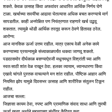
शकते. केवळ उत्साह किंवा अफवांवर आधारित आर्थिक निर्णय घेणे
टाळा. खर्चाच्या सवयींचा आढावा घेतल्यास अधिक बचत करण्याचे मार्ग
सापडतील. काही अनपेक्षित पण नियंत्रणात राहणारे खर्च उद्भवू
शकतात. त्यामुळे थोडी आर्थिक तरतूद करून ठेवणे हितावह ठरेल.
आरोग्य:
आज मानसिक ऊर्जा उत्तम राहील. मात्र एकाच वेळी अनेक कामे
करण्याच्या प्रयत्नामुळे संध्याकाळपर्यंत थकवा जाणवू शकतो.
पडद्यासमोर दीर्घकाळ बसण्याऐवजी मधूनमधून विश्रांती घ्या आणि
स्वतःसाठी शांत वेळ राखून ठेवा. हलका व्यायाम, ध्यानधारणा किंवा
एखादे चांगले पुस्तक वाचल्याने मन शांत राहील. पौष्टिक आहार आणि
नियमित झोप यामुळे दिवसभर उत्साह आणि शारीरिक संतुलन टिकून
राहील.
आजचा सल्ला:
जिज्ञासा कायम ठेवा, स्पष्ट आणि प्रामाणिक संवाद साधा आणि तुमची
ऊर्जा खऱ्या अर्थाने महत्त्वाच्या संधींवर केंद्रित करा.