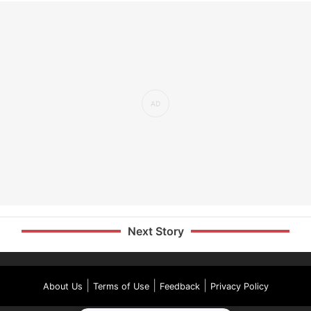
Next Story
|
|
|
About Us
Terms of Use
Feedback
Privacy Policy