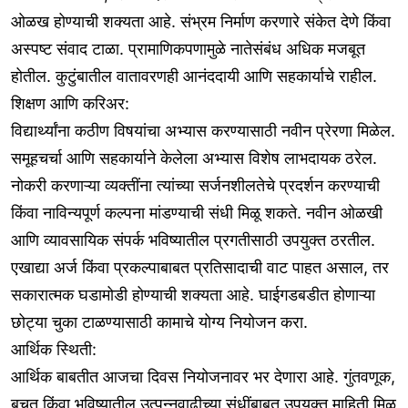
ओळख होण्याची शक्यता आहे. संभ्रम निर्माण करणारे संकेत देणे किंवा
अस्पष्ट संवाद टाळा. प्रामाणिकपणामुळे नातेसंबंध अधिक मजबूत
होतील. कुटुंबातील वातावरणही आनंददायी आणि सहकार्याचे राहील.
शिक्षण आणि करिअर:
विद्यार्थ्यांना कठीण विषयांचा अभ्यास करण्यासाठी नवीन प्रेरणा मिळेल.
समूहचर्चा आणि सहकार्याने केलेला अभ्यास विशेष लाभदायक ठरेल.
नोकरी करणाऱ्या व्यक्तींना त्यांच्या सर्जनशीलतेचे प्रदर्शन करण्याची
किंवा नाविन्यपूर्ण कल्पना मांडण्याची संधी मिळू शकते. नवीन ओळखी
आणि व्यावसायिक संपर्क भविष्यातील प्रगतीसाठी उपयुक्त ठरतील.
एखाद्या अर्ज किंवा प्रकल्पाबाबत प्रतिसादाची वाट पाहत असाल, तर
सकारात्मक घडामोडी होण्याची शक्यता आहे. घाईगडबडीत होणाऱ्या
छोट्या चुका टाळण्यासाठी कामाचे योग्य नियोजन करा.
आर्थिक स्थिती:
आर्थिक बाबतीत आजचा दिवस नियोजनावर भर देणारा आहे. गुंतवणूक,
बचत किंवा भविष्यातील उत्पन्नवाढीच्या संधींबाबत उपयुक्त माहिती मिळू