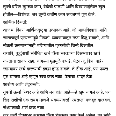
तुमचे वरिष्ठ तुमच्या काम, वेळेची पाळणी आणि विश्वासार्हतेवर खुश
होतील—विशेषतः जर तुम्ही कठीण काम सहजपणे पूर्ण केले.
आर्थिक स्थिती:
आजचा दिवस आर्थिकदृष्ट्या उत्पादक आहे, जो आत्मविश्वास आणि
सातत्यपूर्ण प्रयत्नांमुळे मिळतो. व्यवसायातून नफा मिळू शकतो, आणि
नोकरी करणाऱ्यांनाही भविष्यातील प्रगतीची चिन्हे दिसतील.
तथापि, कुटुंबाशी संबंधित खर्च किंवा स्वतःच्या दिसण्यावर खर्च
करताना सावध राहा. चांगल्या मूडमुळे कपडे, भेटवस्तू किंवा बाहेर
खाण्यावर खर्च करण्याची इच्छा होऊ शकते. ते ठीक आहे, पण फक्त
मूड चांगला आहे म्हणून खर्च करू नका. पैशाचा आदर ठेवा.
आरोग्य आणि तंदुरुस्ती:
तुमची ऊर्जा स्थिर आहे आणि मन शांत आहे—हे खूप चांगलं आहे. पण
सिंह राशीची एक सवय म्हणजे थकल्यावरही स्वतःला मजबूत दाखवणं.
संध्याकाळी असं करू नका.
जर तुम्ही दिवसभर अभ्यास किंवा डेस्कवर काम केलं असेल, तर खांदे