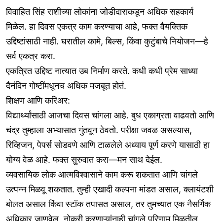
विवाहित सिंह राशीच्या लोकांना जोडीदाराकडून अधिक सहकार्य
मिळेल. हा दिवस एकत्र काम करण्याचा आहे, फक्त वैयक्तिक
उद्दिष्टांसाठी नाही. घरातील कामे, बिल्स, किंवा कुटुंबाचे नियोजन—हे
सर्व एकत्र करा.
एकत्रित उद्दिष्ट नात्यात उब निर्माण करते. कधी कधी प्रेम साध्या
दैनंदिन गोष्टींमधूनच अधिक मजबूत होतं.
शिक्षण आणि करिअर:
विद्यार्थ्यांसाठी आजचा दिवस चांगला आहे. बुध एकाग्रता वाढवतो आणि
चंद्र तुम्हाला अभ्यासात गुंतवून ठेवतो. परीक्षा जवळ असल्यास,
रिव्हिजन, पेपर्स सोडवणे आणि टाळलेले अध्याय पूर्ण करणे यासाठी हा
योग्य वेळ आहे. फक्त सुरुवात करा—मन साथ देईल.
व्यवसायिक लोक आत्मविश्वासाने काम करू शकतात आणि चांगले
उत्पन्न मिळवू शकतात. तुम्ही एखादी कल्पना मांडत असाल, क्लायंटशी
बोलत असाल किंवा स्टॉक तपासत असाल, तर तुमच्यात एक नैसर्गिक
अधिकार जाणवेल. नोकरी करणाऱ्यांनाही चांगले परिणाम मिळतील.