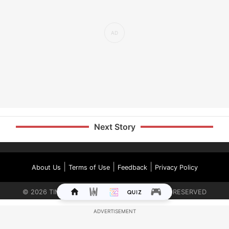
Next Story
|
|
|
About Us
Terms of Use
Feedback
Privacy Policy
©
2026
TIMES INTERNET LIMITED. ALL RIGHTS RESERVED