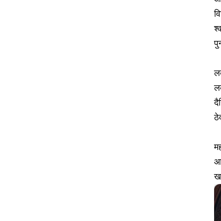
वि
श्
पु
लक
ल
द
ठे
मह
आज
ख