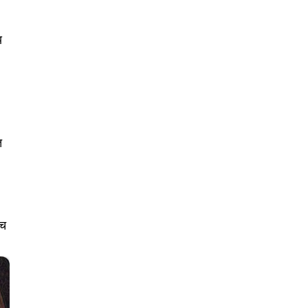
य
त
नच