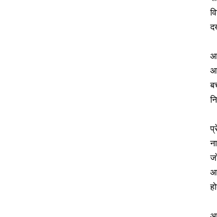
वि
दख
आर
आ
बच
न
प्
ना
ज
आ
हो
आर