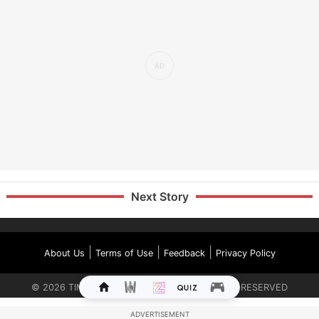
Next Story
|
|
|
About Us
Terms of Use
Feedback
Privacy Policy
©
2026
TIMES INTERNET LIMITED. ALL RIGHTS RESERVED