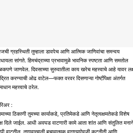
जची ग्रहस्थिती तुम्हाला डावपेच आणि आत्मिक जाणिवांचा समन्वय
धायला सांगते. हिमचंद्राच्या प्रभावामुळे भावनिक स्पष्टता आणि समतोल
कपणे जाणवेल. दिवसाच्या सुरुवातीला काय खरेच महत्त्वाचे आहे यावर लक्
ंद्रित करण्याची ओढ वाटेल—फक्त वरवर दिसणाऱ्या गोष्टींपेक्षा अंतर्गत
ाधान महत्त्वाचे ठरेल.
रिअर :
माच्या ठिकाणी तुमच्या कार्याकडे, प्रतिमेकडे आणि नेतृत्वक्षमतेकडे विशेष
क्ष दिले जाईल. आधी अवघड वाटणारी कामे आता शांत आणि संतुलित मनान
ोपी वाटतील. तणावाखाली बचावात्मक वागण्याऐवजी कूटनीती आणि