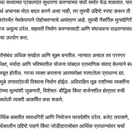
ंवा सध्याच्या प्रकल्पांत सुधारणा करण्याच्या संधी समोर येऊ शकतात. या
्थ अचानक मोठा बदल करणे असा नाही, तर तुमची उद्दिष्टे स्पष्ट करून ती
रांपर्यंत नेमकेपणाने पोहोचवण्याचे आमंत्रण आहे. तुमची नैसर्गिक मुत्सद्देगिर
ज अमूल्य ठरेल. सहमती निर्माण करण्यासाठी आणि संघभावना वाढवण्यासा
िचा उपयोग करा.
ातेसंबंध अधिक सखोल आणि सूक्ष्म बनतील. नात्यात असाल तर परस्पर
ेक्षा, मर्यादा आणि भविष्यातील योजना यांबद्दल प्रामाणिक संवाद केल्याने बं
बूत होतील. गरजा व्यक्त करताना आरामापेक्षा स्पष्टतेला प्राधान्य द्या.
मुळे तणावाऐवजी विश्वास निर्माण होईल. अविवाहित तूळ राशीच्या व्यक्तींना
यांच्या मूल्यांशी जुळणारी, विशेषतः बौद्धिक किंवा सर्जनशील क्षेत्रात रुची
सलेली व्यक्ती आकर्षित करू शकते.
र्थिक बाबतीत सावधगिरी आणि नियोजन फायदेशीर ठरेल. बजेट तपासणे,
र्घकालीन उद्दिष्टे पाहणे किंवा जोडीदारासोबत आर्थिक प्राधान्यांवर चर्चा