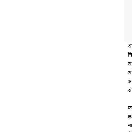
आज
नि
शक
शा
आ
सो
कर
लक
ना