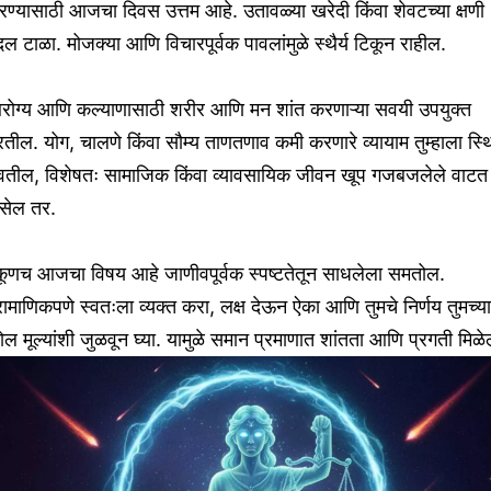
ण्यासाठी आजचा दिवस उत्तम आहे. उतावळ्या खरेदी किंवा शेवटच्या क्षणी
ल टाळा. मोजक्या आणि विचारपूर्वक पावलांमुळे स्थैर्य टिकून राहील.
रोग्य आणि कल्याणासाठी शरीर आणि मन शांत करणाऱ्या सवयी उपयुक्त
तील. योग, चालणे किंवा सौम्य ताणतणाव कमी करणारे व्यायाम तुम्हाला स्थ
ेवतील, विशेषतः सामाजिक किंवा व्यावसायिक जीवन खूप गजबजलेले वाटत
सेल तर.
कूणच आजचा विषय आहे जाणीवपूर्वक स्पष्टतेतून साधलेला समतोल.
रामाणिकपणे स्वतःला व्यक्त करा, लक्ष देऊन ऐका आणि तुमचे निर्णय तुमच्या
ल मूल्यांशी जुळवून घ्या. यामुळे समान प्रमाणात शांतता आणि प्रगती मिळे