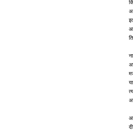
कि
अर
इत
आ
त
न
अप
मज
या
त्
अ
आ
दी