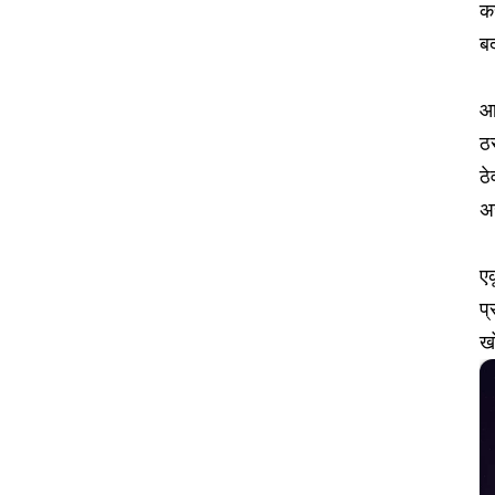
कर
बद
आ
ठर
ठ
अ
ए
प्
खो