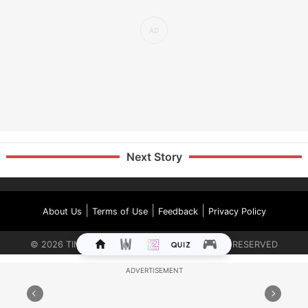
Next Story
|
|
|
About Us
Terms of Use
Feedback
Privacy Policy
©
2026
TIMES INTERNET LIMITED. ALL RIGHTS RESERVED