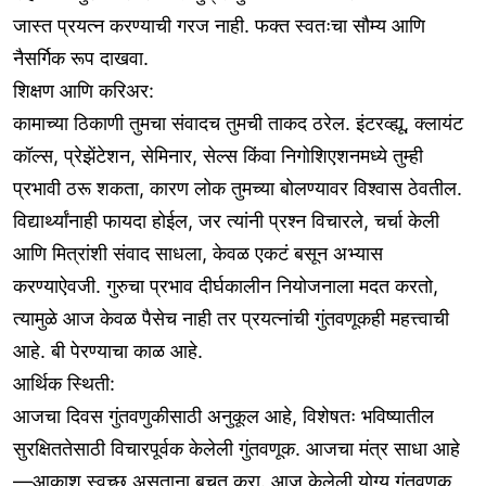
जास्त प्रयत्न करण्याची गरज नाही. फक्त स्वतःचा सौम्य आणि
नैसर्गिक रूप दाखवा.
शिक्षण आणि करिअर:
कामाच्या ठिकाणी तुमचा संवादच तुमची ताकद ठरेल. इंटरव्ह्यू, क्लायंट
कॉल्स, प्रेझेंटेशन, सेमिनार, सेल्स किंवा निगोशिएशनमध्ये तुम्ही
प्रभावी ठरू शकता, कारण लोक तुमच्या बोलण्यावर विश्वास ठेवतील.
विद्यार्थ्यांनाही फायदा होईल, जर त्यांनी प्रश्न विचारले, चर्चा केली
आणि मित्रांशी संवाद साधला, केवळ एकटं बसून अभ्यास
करण्याऐवजी. गुरुचा प्रभाव दीर्घकालीन नियोजनाला मदत करतो,
त्यामुळे आज केवळ पैसेच नाही तर प्रयत्नांची गुंतवणूकही महत्त्वाची
आहे. बी पेरण्याचा काळ आहे.
आर्थिक स्थिती:
आजचा दिवस गुंतवणुकीसाठी अनुकूल आहे, विशेषतः भविष्यातील
सुरक्षिततेसाठी विचारपूर्वक केलेली गुंतवणूक. आजचा मंत्र साधा आहे
—आकाश स्वच्छ असताना बचत करा. आज केलेली योग्य गुंतवणूक