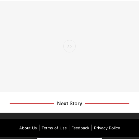
Next Story
|
|
|
About Us
Terms of Use
Feedback
Privacy Policy