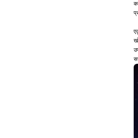
कर
प्
एक
खो
उप
सर