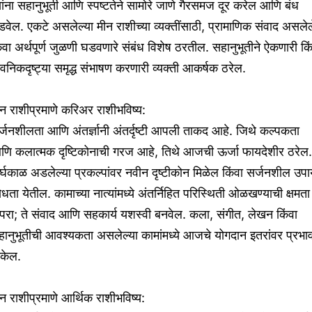
यांना सहानुभूती आणि स्पष्टतेने सामोरे जाणे गैरसमज दूर करेल आणि बंध
वेल. एकटे असलेल्या मीन राशीच्या व्यक्तींसाठी, प्रामाणिक संवाद असलेल
ंवा अर्थपूर्ण जुळणी घडवणारे संबंध विशेष ठरतील. सहानुभूतीने ऐकणारी कि
वनिकदृष्ट्या समृद्ध संभाषण करणारी व्यक्ती आकर्षक ठरेल.
न राशीप्रमाणे करिअर राशीभविष्य:
्जनशीलता आणि अंतर्ज्ञानी अंतर्दृष्टी आपली ताकद आहे. जिथे कल्पकता
णि कलात्मक दृष्टिकोनाची गरज आहे, तिथे आजची ऊर्जा फायदेशीर ठरेल.
र्घकाळ अडलेल्या प्रकल्पांवर नवीन दृष्टीकोन मिळेल किंवा सर्जनशील उप
धता येतील. कामाच्या नात्यांमध्ये अंतर्निहित परिस्थिती ओळखण्याची क्षमता
परा; ते संवाद आणि सहकार्य यशस्वी बनवेल. कला, संगीत, लेखन किंवा
ानुभूतीची आवश्यकता असलेल्या कामांमध्ये आजचे योगदान इतरांवर प्रभा
ाकेल.
न राशीप्रमाणे आर्थिक राशीभविष्य: