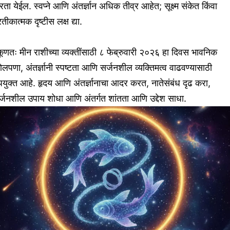
ता येईल. स्वप्ने आणि अंतर्ज्ञान अधिक तीव्र आहेत; सूक्ष्म संकेत किंवा
रतीकात्मक दृष्टीस लक्ष द्या.
ूणतः मीन राशीच्या व्यक्तींसाठी ८ फेब्रुवारी २०२६ हा दिवस भावनिक
लपणा, अंतर्ज्ञानी स्पष्टता आणि सर्जनशील व्यक्तिमत्व वाढवण्यासाठी
युक्त आहे. हृदय आणि अंतर्ज्ञानाचा आदर करत, नातेसंबंध दृढ करा,
्जनशील उपाय शोधा आणि अंतर्गत शांतता आणि उद्देश साधा.