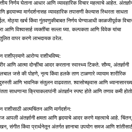
त्तीय निर्णय घेताना आधार आणि व्यावहारिक विचार महत्वाचे आहेत. अंतर्ज्ञा
ि हृदयाच्या मार्गदर्शनासह व्यावहारिक तपासणी केल्यास स्थिरता साधता
ईल. मोठ्या खर्च किंवा गुंतवणुकीबाबत निर्णय घेण्याआधी काळजीपूर्वक विचा
ा आणि विश्वासार्ह व्यक्तींचा सल्ला घ्या. कल्पकता आणि विवेक यांचा
ंतुलित वापर करणे लाभदायक ठरेल.
न राशीप्रमाणे आरोग्य राशीभविष्य:
ीर आणि आत्मा दोन्हींचा आदर करताना स्वास्थ्य टिकते. सौम्य, अंतर्ज्ञानी
लचाल जसे की पोहणे, नृत्य किंवा हलके ताण टाळणारे व्यायाम शारीरिक
दुरुस्ती आणि भावनिक संतुलन वाढवतात. श्वासोच्छ्वास आणि ध्यानासारख्य
ंतता साधणाऱ्या क्रियाकलापांनी अंतर्ज्ञान स्पष्ट होते आणि तणाव कमी होतो
न राशीसाठी आत्मचिंतन आणि मार्गदर्शन:
 आपली अंतर्ज्ञानी क्षमता आणि हृदयाचे आदर करणे महत्वाचे आहे. चिंतन
खन, संगीत किंवा प्रार्थनेतून अंतर्गत ज्ञानाचा उपयोग समज आणि शांतीसाठ