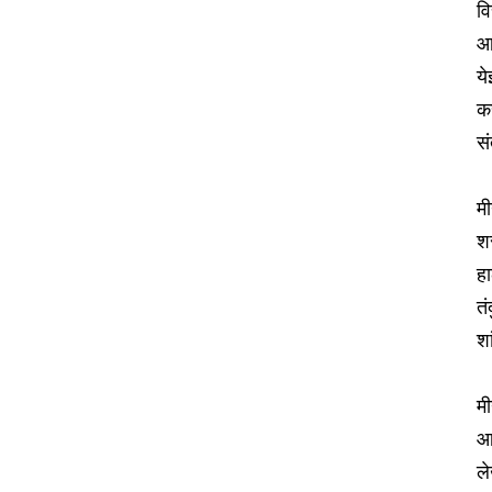
वि
आण
ये
कर
स
मी
शर
हा
तं
शा
मी
आज
ले