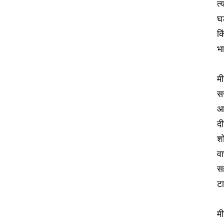
त्
घड
कि
भा
मी
सर
आ
दी
शो
वा
सह
ट
मी