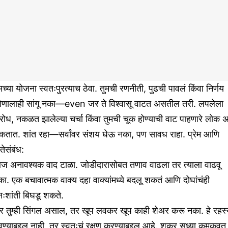
मच्या योजना स्वतःपुरत्याच ठेवा. तुमची रणनीती, पुढची पावलं किंवा निर्णय
ोणालाही सांगू नका—even जर ते विश्वासू वाटत असतील तरी. लपलेला
रोध, नकळत झालेल्या चर्चा किंवा तुमची चूक होण्याची वाट पाहणारे लोक 
कतात. शांत रहा—सर्वांवर संशय घेऊ नका, पण सावध राहा. प्रेम आणि
तेसंबंध:
ज अनावश्यक वाद टाळा. जोडीदारासोबत तणाव वाढला तर त्याला वाढवू
ा. एक बचावात्मक वाक्य दहा वाक्यांमध्ये बदलू शकतं आणि दोघांचंही
ःशांती बिघडू शकते.
र तुम्ही सिंगल असाल, तर खूप लवकर खूप काही शेअर करू नका. हे रहस्
वण्याबद्दल नाही, तर स्वतःचं रक्षण करण्याबद्दल आहे. शुक्र सध्या कमकुवत