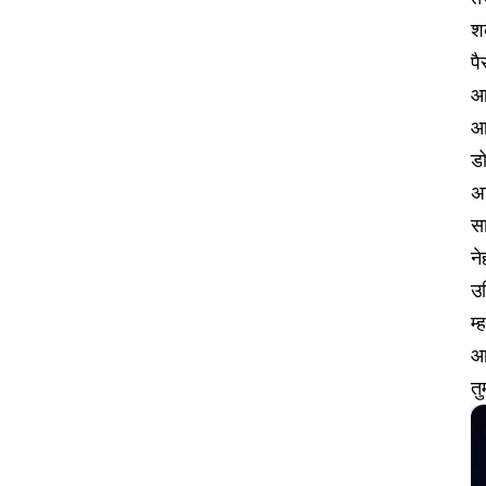
श
पै
आर
आर
डो
अध
सा
न
उश
म्
आ
तु