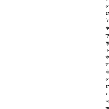
आह
अस
श
ये
प
तु
का
घ
स
बो
आर
आ
शक
जा
त