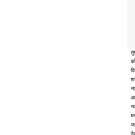
तु
क
वि
श
ना
आ
नक
मन
ज
ठे