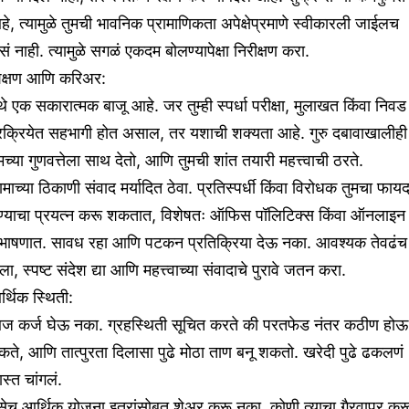
े, त्यामुळे तुमची भावनिक प्रामाणिकता अपेक्षेप्रमाणे स्वीकारली जाईलच
ं नाही. त्यामुळे सगळं एकदम बोलण्यापेक्षा निरीक्षण करा.
िक्षण आणि करिअर:
थे एक सकारात्मक बाजू आहे. जर तुम्ही स्पर्धा परीक्षा, मुलाखत किंवा निवड
्रक्रियेत सहभागी होत असाल, तर यशाची शक्यता आहे. गुरु दबावाखालीही
मच्या गुणवत्तेला साथ देतो, आणि तुमची शांत तयारी महत्त्वाची ठरते.
माच्या ठिकाणी संवाद मर्यादित ठेवा. प्रतिस्पर्धी किंवा विरोधक तुमचा फायद
ेण्याचा प्रयत्न करू शकतात, विशेषतः ऑफिस पॉलिटिक्स किंवा ऑनलाइन
ंभाषणात. सावध रहा आणि पटकन प्रतिक्रिया देऊ नका. आवश्यक तेवढंच
ला, स्पष्ट संदेश द्या आणि महत्त्वाच्या संवादाचे पुरावे जतन करा.
्थिक स्थिती:
ज कर्ज घेऊ नका. ग्रहस्थिती सूचित करते की परतफेड नंतर कठीण होऊ
ते, आणि तात्पुरता दिलासा पुढे मोठा ताण बनू शकतो. खरेदी पुढे ढकलणं
स्त चांगलं.
सेच आर्थिक योजना इतरांसोबत शेअर करू नका. कोणी त्याचा गैरवापर कर