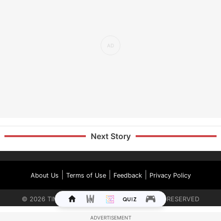
Next Story
|
|
|
About Us
Terms of Use
Feedback
Privacy Policy
©
2026
TIMES INTERNET LIMITED. ALL RIGHTS RESERVED