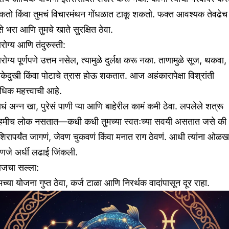
कतो किंवा तुमचं विचारमंथन गोंधळात टाकू शकतो. फक्त आवश्यक तेवढेच
से भरा आणि तुमचे खाते सुरक्षित ठेवा.
ोग्य आणि तंदुरुस्ती:
ोग्य पूर्णपणे उत्तम नसेल, त्यामुळे दुर्लक्ष करू नका. ताणामुळे सूज, थकवा,
केदुखी किंवा पोटाचे त्रास होऊ शकतात. आज अहंकारापेक्षा विश्रांती
िक महत्त्वाची आहे.
धं अन्न खा, पुरेसं पाणी प्या आणि बाहेरील कामं कमी ठेवा. लपलेले शत्रू
ेहमीच लोक नसतात—कधी कधी तुमच्या स्वतःच्या सवयी असतात जसे की
िरापर्यंत जागणं, जेवण चुकवणं किंवा मनात राग ठेवणं. आधी त्यांना ओळख
हणजे अर्धी लढाई जिंकली.
जचा सल्ला:
मच्या योजना गुप्त ठेवा, कर्ज टाळा आणि निरर्थक वादांपासून दूर राहा.