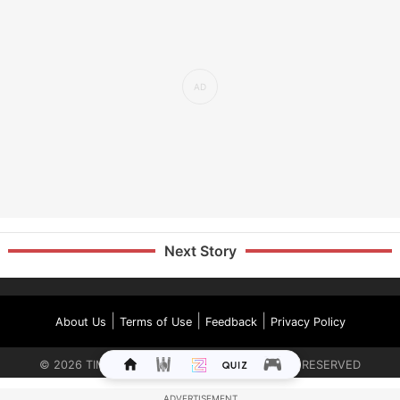
Next Story
|
|
|
About Us
Terms of Use
Feedback
Privacy Policy
©
2026
TIMES INTERNET LIMITED. ALL RIGHTS RESERVED