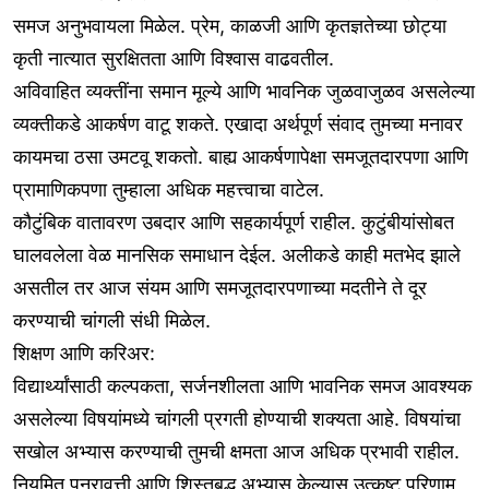
समज अनुभवायला मिळेल. प्रेम, काळजी आणि कृतज्ञतेच्या छोट्या
कृती नात्यात सुरक्षितता आणि विश्वास वाढवतील.
अविवाहित व्यक्तींना समान मूल्ये आणि भावनिक जुळवाजुळव असलेल्या
व्यक्तीकडे आकर्षण वाटू शकते. एखादा अर्थपूर्ण संवाद तुमच्या मनावर
कायमचा ठसा उमटवू शकतो. बाह्य आकर्षणापेक्षा समजूतदारपणा आणि
प्रामाणिकपणा तुम्हाला अधिक महत्त्वाचा वाटेल.
कौटुंबिक वातावरण उबदार आणि सहकार्यपूर्ण राहील. कुटुंबीयांसोबत
घालवलेला वेळ मानसिक समाधान देईल. अलीकडे काही मतभेद झाले
असतील तर आज संयम आणि समजूतदारपणाच्या मदतीने ते दूर
करण्याची चांगली संधी मिळेल.
शिक्षण आणि करिअर:
विद्यार्थ्यांसाठी कल्पकता, सर्जनशीलता आणि भावनिक समज आवश्यक
असलेल्या विषयांमध्ये चांगली प्रगती होण्याची शक्यता आहे. विषयांचा
सखोल अभ्यास करण्याची तुमची क्षमता आज अधिक प्रभावी राहील.
नियमित पुनरावृत्ती आणि शिस्तबद्ध अभ्यास केल्यास उत्कृष्ट परिणाम