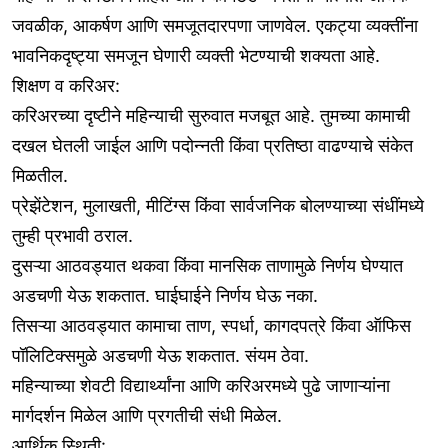
जवळीक, आकर्षण आणि समजूतदारपणा जाणवेल. एकट्या व्यक्तींना
भावनिकदृष्ट्या समजून घेणारी व्यक्ती भेटण्याची शक्यता आहे.
शिक्षण व करिअर:
करिअरच्या दृष्टीने महिन्याची सुरुवात मजबूत आहे. तुमच्या कामाची
दखल घेतली जाईल आणि पदोन्नती किंवा प्रतिष्ठा वाढण्याचे संकेत
मिळतील.
प्रेझेंटेशन, मुलाखती, मीटिंग्स किंवा सार्वजनिक बोलण्याच्या संधींमध्ये
तुम्ही प्रभावी ठराल.
दुसऱ्या आठवड्यात थकवा किंवा मानसिक ताणामुळे निर्णय घेण्यात
अडचणी येऊ शकतात. घाईघाईने निर्णय घेऊ नका.
तिसऱ्या आठवड्यात कामाचा ताण, स्पर्धा, कागदपत्रे किंवा ऑफिस
पॉलिटिक्समुळे अडचणी येऊ शकतात. संयम ठेवा.
महिन्याच्या शेवटी विद्यार्थ्यांना आणि करिअरमध्ये पुढे जाणाऱ्यांना
मार्गदर्शन मिळेल आणि प्रगतीची संधी मिळेल.
आर्थिक स्थिती: