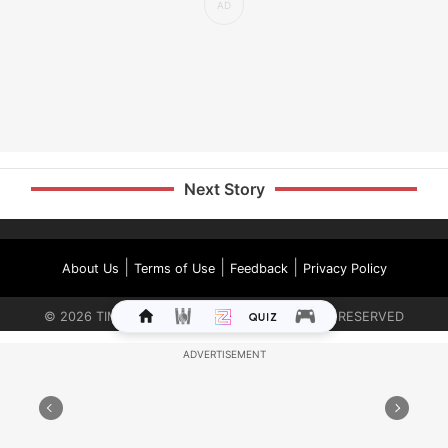
Next Story
|
|
|
About Us
Terms of Use
Feedback
Privacy Policy
©
2026
TIMES INTERNET LIMITED. ALL RIGHTS RESERVED