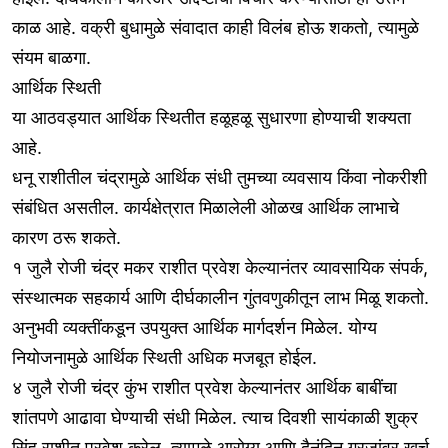
काळ आहे. वक्री बुधामुळे संवादात काही विलंब होऊ शकतो, त्यामुळे
संयम बाळगा.
आर्थिक स्थिती
या आठवड्यात आर्थिक स्थितीत हळूहळू सुधारणा होण्याची शक्यता
आहे.
धनू राशीतील चंद्रामुळे आर्थिक संधी तुमच्या व्यवसाय किंवा नोकरीशी
संबंधित असतील. कार्यक्षेत्रात मिळालेली ओळख आर्थिक लाभाचे
कारण ठरू शकते.
१ जुलै रोजी चंद्र मकर राशीत प्रवेश केल्यानंतर व्यावसायिक संपर्क,
संस्थात्मक सहकार्य आणि दीर्घकालीन गुंतवणुकीतून लाभ मिळू शकतो.
अनुभवी व्यक्तींकडून उपयुक्त आर्थिक मार्गदर्शन मिळेल. योग्य
नियोजनामुळे आर्थिक स्थिती अधिक मजबूत होईल.
४ जुलै रोजी चंद्र कुंभ राशीत प्रवेश केल्यानंतर आर्थिक बाबींचा
शांतपणे आढावा घेण्याची संधी मिळेल. त्याच दिवशी सायंकाळी शुक्र
सिंह राशीत प्रवेश करेल. त्यामुळे आरोग्य आणि दैनंदिन गरजांवर खर्च