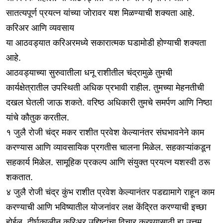
सातत्यपूर्ण प्रयत्न यांच्या जोरावर यश मिळण्याची शक्यता आहे.
करिअर आणि व्यवसाय
या आठवड्यात करिअरमध्ये सकारात्मक घडामोडी होण्याची शक्यता
आहे.
आठवड्याच्या सुरुवातीला धनू राशीतील चंद्रामुळे तुमची
कार्यक्षेत्रातील उपस्थिती अधिक प्रभावी राहील. तुमच्या मेहनतीची
दखल घेतली जाऊ शकते. वरिष्ठ अधिकारी तुमचे समर्पण आणि निष्ठा
यांचे कौतुक करतील.
१ जुलै रोजी चंद्र मकर राशीत प्रवेश केल्यानंतर संघभावनेने काम
करण्यास आणि व्यावसायिक प्रगतीस चालना मिळेल. सहकाऱ्यांकडून
सहकार्य मिळेल. सामूहिक प्रकल्प आणि संयुक्त प्रयत्न यशस्वी ठरू
शकतात.
४ जुलै रोजी चंद्र कुंभ राशीत प्रवेश केल्यानंतर पडद्यामागे राहून काम
करण्याची आणि भविष्यातील योजनांवर लक्ष केंद्रित करण्याची इच्छा
होईल. दीर्घकालीन करिअर उद्दिष्टांचा विचार करण्यासाठी हा उत्तम