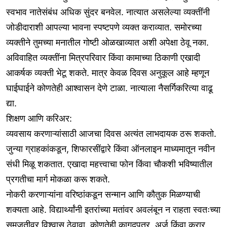
स्वभाव नातेसंबंध अधिक सुंदर बनवेल. नात्यात असलेल्या व्यक्तींनी
जोडीदाराशी आपल्या भावना स्पष्टपणे व्यक्त कराव्यात. समोरच्या
व्यक्तीने तुमच्या मनातील गोष्टी ओळखाव्यात अशी अपेक्षा ठेवू नका.
अविवाहित व्यक्तींना मित्रपरिवार किंवा कामाच्या ठिकाणी एखादी
आकर्षक व्यक्ती भेटू शकते. मात्र केवळ दिवस अनुकूल आहे म्हणून
घाईघाईने कोणतेही आश्वासन देणे टाळा. नात्याला नैसर्गिकरित्या वाढू
द्या.
शिक्षण आणि करिअर:
व्यवसाय करणाऱ्यांसाठी आजचा दिवस अत्यंत लाभदायक ठरू शकतो.
जुन्या ग्राहकांकडून, शिफारसींद्वारे किंवा ऑनलाइन माध्यमातून नवीन
संधी मिळू शकतात. एखादा महत्त्वाचा फोन किंवा चौकशी भविष्यातील
प्रगतीचा मार्ग मोकळा करू शकते.
नोकरी करणाऱ्यांना वरिष्ठांकडून सन्मान आणि कौतुक मिळण्याची
शक्यता आहे. विद्यार्थ्यांनी इतरांच्या मतांवर अवलंबून न राहता स्वतःच्या
समजुतीवर विश्वास ठेवावा. कोणतेही कागदपत्र, अर्ज किंवा करार