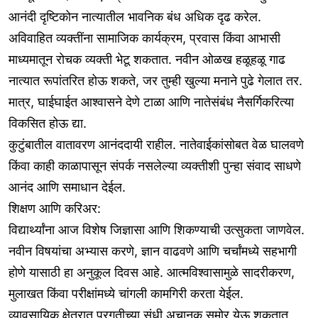
आनंदी दृष्टिकोन नात्यातील भावनिक बंध अधिक दृढ करेल.
अविवाहित व्यक्तींना सामाजिक कार्यक्रम, प्रवास किंवा आभासी
माध्यमातून रोचक व्यक्ती भेटू शकतात. नवीन ओळख हळूहळू गाढ
नात्यात रूपांतरित होऊ शकते, जर तुम्ही खुल्या मनाने पुढे गेलात तर.
मात्र, घाईघाईत आश्वासने देणे टाळा आणि नातेसंबंध नैसर्गिकरित्या
विकसित होऊ द्या.
कुटुंबातील वातावरण आनंददायी राहील. नातेवाईकांसोबत वेळ घालवणे
किंवा काही काळापासून संपर्क नसलेल्या व्यक्तीशी पुन्हा संवाद साधणे
आनंद आणि समाधान देईल.
शिक्षण आणि करिअर:
विद्यार्थ्यांना आज विशेष जिज्ञासा आणि शिकण्याची उत्सुकता जाणवेल.
नवीन विषयांचा अभ्यास करणे, ज्ञान वाढवणे आणि चर्चांमध्ये सहभागी
होणे यासाठी हा अनुकूल दिवस आहे. आत्मविश्वासामुळे सादरीकरण,
मुलाखत किंवा परीक्षांमध्ये चांगली कामगिरी करता येईल.
व्यावसायिक क्षेत्रात प्रगतीच्या संधी अचानक समोर येऊ शकतात.