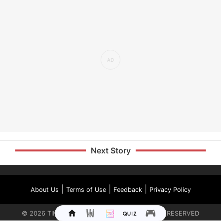
Next Story
|
|
|
About Us
Terms of Use
Feedback
Privacy Policy
©
2026
TIMES INTERNET LIMITED. ALL RIGHTS RESERVED