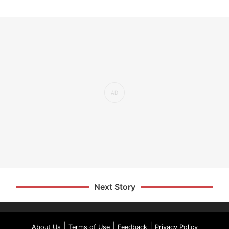
Next Story
|
|
|
About Us
Terms of Use
Feedback
Privacy Policy