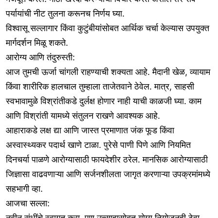
पर्यायांची नीट तुलना करूनच निर्णय घ्या.
विश्वासू सल्लागार किंवा कुटुंबीयांसोबत आर्थिक चर्चा केल्यास उपयुक्त
मार्गदर्शन मिळू शकते.
आरोग्य आणि तंदुरुस्ती:
आज तुमची ऊर्जा चांगली राहण्याची शक्यता आहे. मैदानी खेळ, व्यायाम
किंवा शारीरिक हालचाल तुम्हाला ताजेतवाने ठेवेल. मात्र, साहसी
स्वभावामुळे विश्रांतीकडे दुर्लक्ष होणार नाही याची काळजी घ्या. काम
आणि विश्रांती यामध्ये संतुलन राखणे आवश्यक आहे.
आहाराकडे लक्ष द्या आणि जास्त प्रमाणात जंक फूड किंवा
अस्वास्थ्यकर पदार्थ खाणे टाळा. पुरेसे पाणी पिणे आणि नियमित
दिनचर्या पाळणे आरोग्यासाठी फायदेशीर ठरेल. मानसिक आरोग्यासाठी
जिज्ञासा वाढवणाऱ्या आणि सर्जनशीलता जागृत करणाऱ्या उपक्रमांमध्ये
सहभागी व्हा.
आजचा सल्ला:
नवीन संधींचे स्वागत करा, पण उत्साहासोबत योग्य नियोजनही ठेवा.