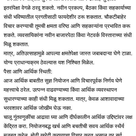
इतरांपेक्षा वेगळे ठरवू शकतो. नवीन प्रकल्प, बैठका किंवा सहकार्याच्या
संधी भविष्यातील प्रगतीसाठी फायदेशीर ठरू शकतात. चौकटीबाहेर
विचार करण्याची तुमची क्षमता वरिष्ठ आणि सहकाऱ्यांना प्रभावित करू
शकते. व्यवसायिकांना नवीन बाजारपेठा किंवा नेटवर्क विस्ताराच्या संधी
मिळू शकतात.
मात्र, अतिउत्साहामुळे आपल्या क्षमतेपेक्षा जास्त जबाबदाऱ्या घेणे टाळा.
योग्य प्राधान्यक्रम ठेवल्यास यश निश्चित मिळेल.
पैसा आणि आर्थिक स्थिती:
आज आर्थिक बाबतीत सुज्ञ नियोजन आणि विचारपूर्वक निर्णय घेणे
महत्त्वाचे ठरेल. उत्पन्न वाढवण्याच्या किंवा आर्थिक व्यवस्थापन
सुधारण्याच्या काही संधी मिळू शकतात. मात्र, केवळ आशावादाच्या
भरवशावर आर्थिक जोखीम घेऊ नका.
चालू गुंतवणुकींचा आढावा घ्या आणि दीर्घकालीन आर्थिक उद्दिष्टांवर लक्ष
केंद्रित करा. नियोजनबद्ध खर्च आणि बचतीची सवय आर्थिक स्थैर्य
मजबूत करेल. मोठी खरेदी करण्याचा विचार करत असाल तर सर्व