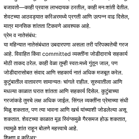
बजावतो—काही प्रवास लाभदायक ठरतील, काही मनःशांती देतील.
शेवटच्या आठवड्यात करिअरमध्ये प्रगती आणि उत्पन्न वाढ दिसेल,
मात्र मानसिक शांतता टिकवणे आवश्यक आहे.
प्रेम व नातेसंबंध:
या महिन्यात नातेसंबंधात उबदारपणा असला तरी परिपक्वतेची गरज
आहे. विवाहित किंवा committed व्यक्तींना जोडीदाराचे सहकार्य
मोठी ताकद ठरेल. काही वेळा तुम्ही स्वतःमध्ये गुंतून जाल, पण
जोडीदारासोबत संवाद आणि सहकार्य नातं अधिक मजबूत करेल.
कुटुंबातील वातावरण सामान्यतः चांगले राहील. सुरुवातीला आणि
मधल्या काळात घरात शांतता आणि सहकार्य दिसेल. कुटुंबाच्या
गरजांकडे तुमचे लक्ष अधिक जाईल. सिंगल व्यक्तींना प्रेमाच्या संधी
मिळू शकतात, पण त्या भावना आणि खर्च यांच्याशी जोडलेल्या असू
शकतात. शेवटच्या काळात मूड स्विंग्समुळे गैरसमज होऊ शकतात,
त्यामुळे शांत राहून बोलणे महत्त्वाचे आहे.
शिक्षण व करिअर: