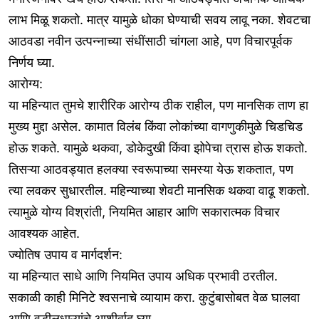
लाभ मिळू शकतो. मात्र यामुळे धोका घेण्याची सवय लावू नका. शेवटचा
आठवडा नवीन उत्पन्नाच्या संधींसाठी चांगला आहे, पण विचारपूर्वक
निर्णय घ्या.
आरोग्य:
या महिन्यात तुमचे शारीरिक आरोग्य ठीक राहील, पण मानसिक ताण हा
मुख्य मुद्दा असेल. कामात विलंब किंवा लोकांच्या वागणुकीमुळे चिडचिड
होऊ शकते. यामुळे थकवा, डोकेदुखी किंवा झोपेचा त्रास होऊ शकतो.
तिसऱ्या आठवड्यात हलक्या स्वरूपाच्या समस्या येऊ शकतात, पण
त्या लवकर सुधारतील. महिन्याच्या शेवटी मानसिक थकवा वाढू शकतो.
त्यामुळे योग्य विश्रांती, नियमित आहार आणि सकारात्मक विचार
आवश्यक आहेत.
ज्योतिष उपाय व मार्गदर्शन:
या महिन्यात साधे आणि नियमित उपाय अधिक प्रभावी ठरतील.
सकाळी काही मिनिटे श्वसनाचे व्यायाम करा. कुटुंबासोबत वेळ घालवा
आणि वडीलधाऱ्यांचे आशीर्वाद घ्या.