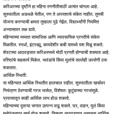
करिअरच्या दृष्टीने हा महिना रणनीतीसाठी अत्यंत चांगला आहे.
सुरुवातीला अडथळे येतील, पण ते अपयशाचे संकेत नाहीत. तुमची
योजना करण्याची क्षमता तुम्हाला पुढे नेईल. विद्यार्थ्यांनी नियमित
अभ्यासावर लक्ष द्यावे.
महिन्याच्या मध्यात सामाजिक आणि व्यावसायिक प्रगतीचे संकेत
मिळतील. स्पर्धा, इंटरव्ह्यू, कायदेशीर बाबी यामध्ये यश मिळू शकते.
शेवटच्या आठवड्यात करिअरमध्ये मोठी प्रगती होण्याची शक्यता आहे.
वरिष्ठांचे सहकार्य मिळेल. भावंडांचे किंवा मुलांचे सल्लेही उपयोगी ठरू
शकतात.
आर्थिक स्थिती:
या महिन्यात आर्थिक स्थितीत हालचाल राहील. सुरुवातीला खर्चावर
नियंत्रण ठेवण्याची गरज भासेल, विशेषतः कुटुंबाच्या गरजांमुळे.
प्रवासातून काही आर्थिक लाभ होऊ शकतो.
महिन्याच्या दुसऱ्या भागात उत्पन्न वाढू शकते. घर, वाहन, मुलं किंवा
मनोरंजनावर खर्च होऊ शकतो. तिसऱ्या आठवड्यात अचानक आर्थिक