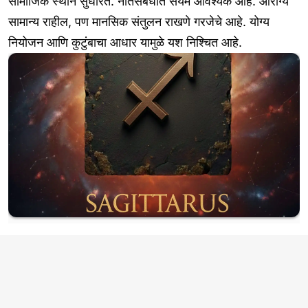
सामाजिक स्थान सुधारते. नातेसंबंधात संयम आवश्यक आहे. आरोग्य
सामान्य राहील, पण मानसिक संतुलन राखणे गरजेचे आहे. योग्य
नियोजन आणि कुटुंबाचा आधार यामुळे यश निश्चित आहे.