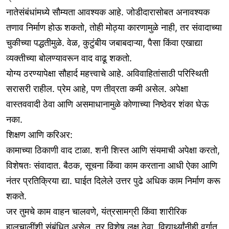
नातेसंबंधांमध्ये सौम्यता आवश्यक आहे. जोडीदारासोबत अनावश्यक
तणाव निर्माण होऊ शकतो, तोही मोठ्या कारणामुळे नाही, तर संवादाच्या
चुकीच्या पद्धतीमुळे. वेळ, कुटुंबीय जबाबदाऱ्या, पैसा किंवा एखाद्या
व्यक्तीच्या बोलण्यावरून वाद वाढू शकतो.
योग्य ठरण्यापेक्षा सौहार्द महत्त्वाचे आहे. अविवाहितांसाठी परिस्थिती
सरासरी राहील. प्रेम आहे, पण तीव्रता कमी असेल. अपेक्षा
वास्तववादी ठेवा आणि असमाधानामुळे कोणाच्या निष्ठेवर शंका घेऊ
नका.
शिक्षण आणि करिअर:
कामाच्या ठिकाणी वाद टाळा. शनी शिस्त आणि संयमाची अपेक्षा करतो,
विशेषतः संवादात. बैठक, सूचना किंवा काम करताना आधी ऐका आणि
नंतर प्रतिक्रिया द्या. घाईत दिलेले उत्तर पुढे अधिक काम निर्माण करू
शकते.
जर तुमचे काम वाहन चालवणे, यंत्रसामग्री किंवा शारीरिक
हालचालींशी संबंधित असेल, तर विशेष लक्ष ठेवा. विद्यार्थ्यांनीही वर्गात