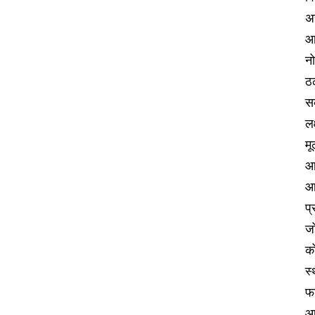
अस
आ
नो
ठळ
स
लक
मू
आर
आर
प्
जो
को
स्
फ
आ