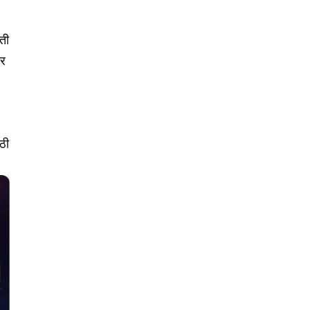
ती
ार
ोठी