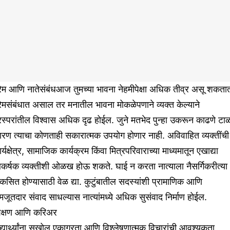
रेम आणि नातेसंबंधआज तुमच्या भावना नेहमीपेक्षा अधिक तीव्र असू शकता
रेमसंबंधात असाल तर मनातील भावना मोकळेपणाने व्यक्त केल्याने
स्परांतील विश्वास अधिक दृढ होईल. जुने मतभेद पुन्हा उकरून काढणे टाळ
रण त्याचा कोणताही सकारात्मक उपयोग होणार नाही. अविवाहित व्यक्तींची
र्यक्षेत्र, सामाजिक कार्यक्रम किंवा मित्रपरिवाराच्या माध्यमातून एखाद्या
कर्षक व्यक्तीशी ओळख होऊ शकते. घाई न करता नात्याला नैसर्गिकरीत्या
कसित होण्यासाठी वेळ द्या. कुटुंबातील सदस्यांशी प्रामाणिक आणि
जूतदार संवाद साधल्यास नात्यांमध्ये अधिक सुसंवाद निर्माण होईल.
िक्षण आणि करिअर
द्यार्थ्यांना सखोल एकाग्रता आणि विश्लेषणात्मक विचारांची आवश्यकता