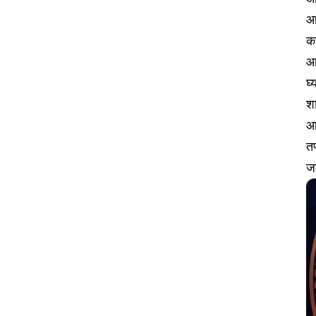
आज
का
आण
घ्
शा
आ
तण
जम