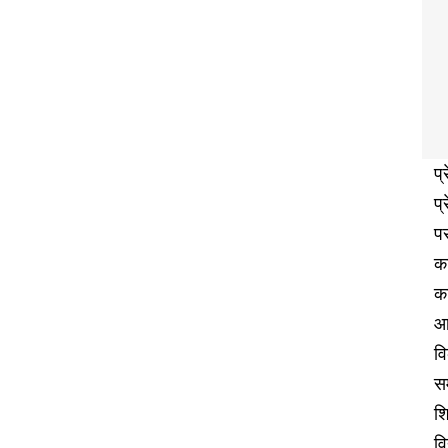
प्
प्
पर
का
का
आ
वि
सम
श
वि