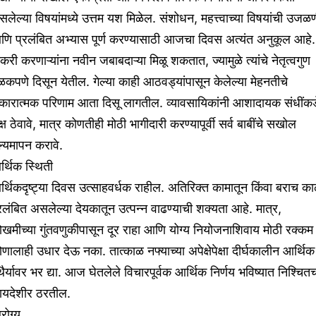
लेल्या विषयांमध्ये उत्तम यश मिळेल. संशोधन, महत्त्वाच्या विषयांची उजळ
णि प्रलंबित अभ्यास पूर्ण करण्यासाठी आजचा दिवस अत्यंत अनुकूल आहे.
करी करणाऱ्यांना नवीन जबाबदाऱ्या मिळू शकतात, ज्यामुळे त्यांचे नेतृत्वगुण
कपणे दिसून येतील. गेल्या काही आठवड्यांपासून केलेल्या मेहनतीचे
कारात्मक परिणाम आता दिसू लागतील. व्यावसायिकांनी आशादायक संधींकड
्ष ठेवावे, मात्र कोणतीही मोठी भागीदारी करण्यापूर्वी सर्व बाबींचे सखोल
ल्यमापन करावे.
्थिक स्थिती
्थिकदृष्ट्या दिवस उत्साहवर्धक राहील. अतिरिक्त कामातून किंवा बराच क
रलंबित असलेल्या देयकातून उत्पन्न वाढण्याची शक्यता आहे. मात्र,
खमीच्या गुंतवणुकीपासून दूर राहा आणि योग्य नियोजनाशिवाय मोठी रक्कम
णालाही उधार देऊ नका. तात्काळ नफ्याच्या अपेक्षेपेक्षा दीर्घकालीन आर्थिक
थैर्यावर भर द्या. आज घेतलेले विचारपूर्वक आर्थिक निर्णय भविष्यात निश्चित
ायदेशीर ठरतील.
रोग्य