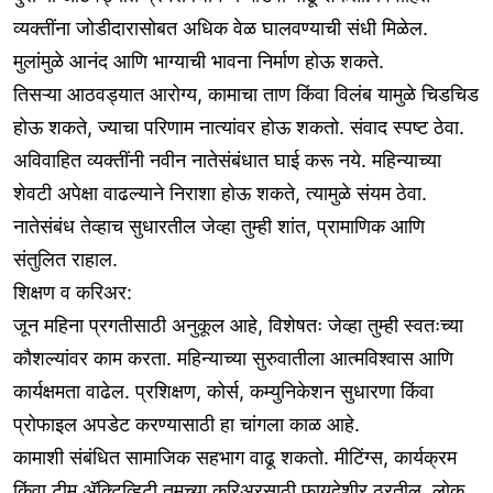
व्यक्तींना जोडीदारासोबत अधिक वेळ घालवण्याची संधी मिळेल.
मुलांमुळे आनंद आणि भाग्याची भावना निर्माण होऊ शकते.
तिसऱ्या आठवड्यात आरोग्य, कामाचा ताण किंवा विलंब यामुळे चिडचिड
होऊ शकते, ज्याचा परिणाम नात्यांवर होऊ शकतो. संवाद स्पष्ट ठेवा.
अविवाहित व्यक्तींनी नवीन नातेसंबंधात घाई करू नये. महिन्याच्या
शेवटी अपेक्षा वाढल्याने निराशा होऊ शकते, त्यामुळे संयम ठेवा.
नातेसंबंध तेव्हाच सुधारतील जेव्हा तुम्ही शांत, प्रामाणिक आणि
संतुलित राहाल.
शिक्षण व करिअर:
जून महिना प्रगतीसाठी अनुकूल आहे, विशेषतः जेव्हा तुम्ही स्वतःच्या
कौशल्यांवर काम करता. महिन्याच्या सुरुवातीला आत्मविश्वास आणि
कार्यक्षमता वाढेल. प्रशिक्षण, कोर्स, कम्युनिकेशन सुधारणा किंवा
प्रोफाइल अपडेट करण्यासाठी हा चांगला काळ आहे.
कामाशी संबंधित सामाजिक सहभाग वाढू शकतो. मीटिंग्स, कार्यक्रम
किंवा टीम अ‍ॅक्टिव्हिटी तुमच्या करिअरसाठी फायदेशीर ठरतील. लोक