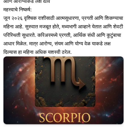
आणि आरोग्याकडे लक्ष द्यावे
महत्त्वाचे निष्कर्ष:
जून २०२६ वृश्चिक राशीसाठी आत्मसुधारणा, प्रगती आणि शिकण्याचा
महिना आहे. सुरुवात मजबूत होते, मध्यभागी आव्हाने येतात आणि शेवटी
परिस्थिती सुधारते. करिअरमध्ये प्रगती, आर्थिक संधी आणि कुटुंबाचा
आधार मिळेल. मात्र आरोग्य, संयम आणि योग्य वेळ याकडे लक्ष
दिल्यास हा महिना अधिक यशस्वी ठरेल.