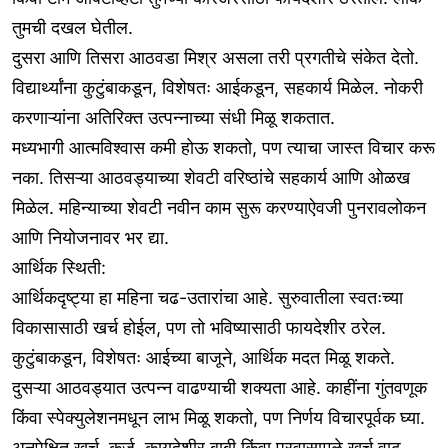
तुमची दखल घेतील.
दुसरा आणि तिसरा आठवडा मिश्र असला तरी प्रगतीचे संकेत देतो.
विद्यार्थ्यांना कुटुंबाकडून, विशेषतः आईकडून, सहकार्य मिळेल. नोकरी
करणाऱ्यांना अतिरिक्त उत्पन्नाच्या संधी मिळू शकतात.
मध्यभागी आत्मविश्वास कमी होऊ शकतो, पण त्याचा जास्त विचार करू
नका. तिसऱ्या आठवड्याच्या शेवटी वरिष्ठांचे सहकार्य आणि ओळख
मिळेल. महिन्याच्या शेवटी नवीन काम सुरू करण्याऐवजी पुनरावलोकन
आणि नियोजनावर भर द्या.
आर्थिक स्थिती:
आर्थिकदृष्ट्या हा महिना चढ-उतारांचा आहे. सुरुवातीला स्वतःच्या
विकासासाठी खर्च होईल, पण तो भविष्यासाठी फायदेशीर ठरेल.
कुटुंबाकडून, विशेषतः आईच्या बाजूने, आर्थिक मदत मिळू शकते.
दुसऱ्या आठवड्यात उत्पन्न वाढण्याची शक्यता आहे. काहींना गुंतवणूक
किंवा स्पेक्युलेशनमधून लाभ मिळू शकतो, पण निर्णय विचारपूर्वक घ्या.
अनपेक्षित खर्च, कर्ज, कायदेशीर बाबी किंवा प्रवासामुळे खर्च वाढू