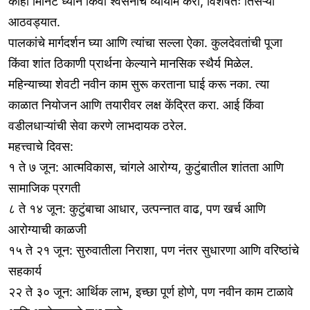
काही मिनिटे ध्यान किंवा श्वसनाचे व्यायाम करा, विशेषतः तिसऱ्या
आठवड्यात.
पालकांचे मार्गदर्शन घ्या आणि त्यांचा सल्ला ऐका. कुलदेवतांची पूजा
किंवा शांत ठिकाणी प्रार्थना केल्याने मानसिक स्थैर्य मिळेल.
महिन्याच्या शेवटी नवीन काम सुरू करताना घाई करू नका. त्या
काळात नियोजन आणि तयारीवर लक्ष केंद्रित करा. आई किंवा
वडीलधाऱ्यांची सेवा करणे लाभदायक ठरेल.
महत्त्वाचे दिवस:
१ ते ७ जून: आत्मविकास, चांगले आरोग्य, कुटुंबातील शांतता आणि
सामाजिक प्रगती
८ ते १४ जून: कुटुंबाचा आधार, उत्पन्नात वाढ, पण खर्च आणि
आरोग्याची काळजी
१५ ते २१ जून: सुरुवातीला निराशा, पण नंतर सुधारणा आणि वरिष्ठांचे
सहकार्य
२२ ते ३० जून: आर्थिक लाभ, इच्छा पूर्ण होणे, पण नवीन काम टाळावे