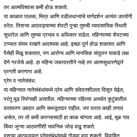
तर आत्मविश्वास कमी होऊ शकतो.
या काळात पालक, मित्र आणि वडीलधाऱ्यांचे मार्गदर्शन अत्यंत उपयोगी
ठरेल. तिसऱ्या आठवड्याच्या शेवटी पुन्हा तुमची व्यावसायिक स्थिती
सुधारेल आणि तुमचा प्रभाव व अधिकार वाढेल. महिन्याच्या शेवटच्या
टप्प्यात संयम राखणे आवश्यक आहे. इच्छा पूर्ण होऊ शकतात आणि
पैसेही मिळू शकतात, पण आरोग्य आणि मानसिक संतुलन याकडे लक्ष
देणे गरजेचे आहे. हा महिना जबरदस्तीने नव्हे तर आत्मसुधारणेद्वारे
प्रगती करणारा आहे.
प्रेम व नातेसंबंध:
या महिन्यात नातेसंबंधांमध्ये प्रेम आणि संवेदनशीलता दिसून येईल,
परंतु मूड स्विंग्सही असतील. महिन्याच्या पहिल्या अर्ध्यात कुटुंबातील
वातावरण उबदार आणि समजूतदार राहील. जर घरात काही तणाव
असेल, तर तो कमी करण्यासाठी हा काळ चांगला आहे. आई, मूळ गाव
किंवा जुन्या आठवणींशी भावनिक जोड वाढू शकते.
दुसऱ्या आठवड्यात प्रेमसंबंधांमध्ये गोडवा वाढू शकतो. विवाहित