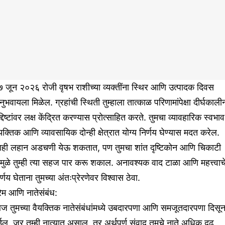
 जून २०२६ रोजी वृषभ राशीच्या व्यक्तींना स्थिर आणि उत्पादक दिवस
ुभवायला मिळेल. ग्रहांची स्थिती तुम्हाला तात्काळ परिणामांपेक्षा दीर्घकाली
्दिष्टांवर लक्ष केंद्रित करण्यास प्रोत्साहित करते. तुमचा व्यावहारिक स्वभाव
यक्तिक आणि व्यावसायिक दोन्ही क्षेत्रात योग्य निर्णय घेण्यास मदत करेल.
ाही लहान अडचणी येऊ शकतात, पण तुमचा शांत दृष्टिकोन आणि चिकाटी
मुळे तुम्ही त्या सहज पार करू शकाल. अनावश्यक वाद टाळा आणि महत्त्वाच
र्णय घेताना तुमच्या अंतःप्रेरणेवर विश्वास ठेवा.
रेम आणि नातेसंबंध:
 तुमच्या वैयक्तिक नातेसंबंधांमध्ये उबदारपणा आणि समजूतदारपणा दिसू
ईल. जर तुम्ही नात्यात असाल, तर अर्थपूर्ण संवाद तुमचे नाते अधिक दृढ