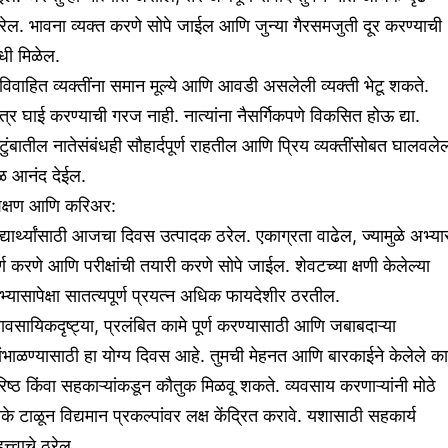
ेल. भावना व्यक्त करणे सोपे जाईल आणि जुन्या गैरसमजुती दूर करण्याची
धी मिळेल.
िवाहित व्यक्तींना समान मूल्ये आणि आवडी असलेली व्यक्ती भेटू शकते.
त्र घाई करण्याची गरज नाही. नात्यांना नैसर्गिकपणे विकसित होऊ द्या.
टुंबातील नातेसंबंधही सौहार्दपूर्ण राहतील आणि प्रिय व्यक्तींसोबत घालवले
ेळ आनंद देईल.
िक्षण आणि करिअर:
द्यार्थ्यांसाठी आजचा दिवस उत्पादक ठरेल. एकाग्रता वाढेल, ज्यामुळे अभ्य
र्ण करणे आणि परीक्षांची तयारी करणे सोपे जाईल. शेवटच्या क्षणी केलेल्या
्यासापेक्षा सातत्यपूर्ण प्रयत्न अधिक फायदेशीर ठरतील.
यावसायिकदृष्ट्या, प्रलंबित कामे पूर्ण करण्यासाठी आणि जबाबदाऱ्या
ंभाळण्यासाठी हा योग्य दिवस आहे. तुमची मेहनत आणि बारकाईने केलेले क
िष्ठ किंवा सहकाऱ्यांकडून कौतुक मिळवू शकते. व्यवसाय करणाऱ्यांनी मोठे
के टाळून विद्यमान प्रकल्पांवर लक्ष केंद्रित करावे. यशासाठी सहकार्य
त्त्वाचे ठरेल.