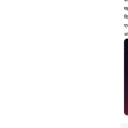
मह
द
प्
अ