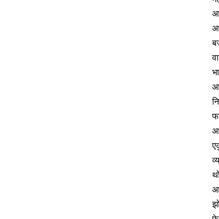
आर
आर
ब
वा
भा
आ
न
फ
आर
एक
व
थो
आह
झो
फ