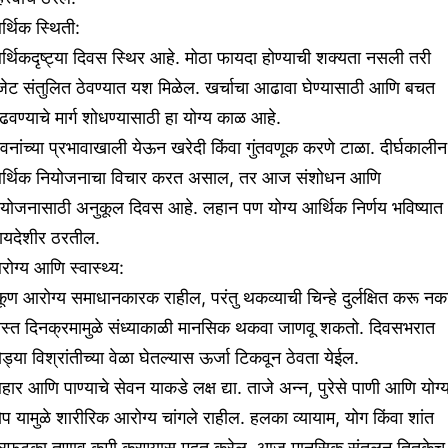
्थिक स्थिती:
्थिकदृष्ट्या दिवस स्थिर आहे. मोठा फायदा होण्याची शक्यता नसली तरी
जेट संतुलित ठेवण्यात यश मिळेल. खर्चाचा आढावा घेण्यासाठी आणि बचत
ढवण्याचे मार्ग शोधण्यासाठी हा योग्य काळ आहे.
वनांच्या प्रभावाखाली येऊन खरेदी किंवा गुंतवणूक करणे टाळा. दीर्घकालीन
र्थिक नियोजनाचा विचार करत असाल, तर आज संशोधन आणि
ियोजनासाठी अनुकूल दिवस आहे. लहान पण योग्य आर्थिक निर्णय भविष्यात
ायदेशीर ठरतील.
ोग्य आणि स्वास्थ्य:
ूण आरोग्य समाधानकारक राहील, परंतु थकव्याची चिन्हे दुर्लक्षित करू नक
्यस्त दिनक्रमामुळे संध्याकाळी मानसिक थकवा जाणवू शकतो. दिवसभरात
ड्या विश्रांतीच्या वेळा घेतल्यास ऊर्जा टिकवून ठेवता येईल.
ार आणि पाण्याचे सेवन याकडे लक्ष द्या. ताजे अन्न, पुरेसे पाणी आणि योग्
प यामुळे शारीरिक आरोग्य चांगले राहील. हलका व्यायाम, योग किंवा शांत
ेरफटका तणाव कमी करण्यास मदत करेल. आज मानसिक संतुलन तितकेच