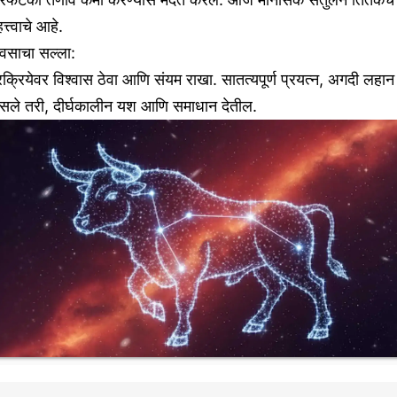
त्त्वाचे आहे.
िवसाचा सल्ला:
रक्रियेवर विश्वास ठेवा आणि संयम राखा. सातत्यपूर्ण प्रयत्न, अगदी लहान
सले तरी, दीर्घकालीन यश आणि समाधान देतील.