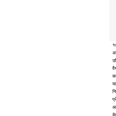
१७
अन
उद
वै
क
या
नि
प्
आज
ये