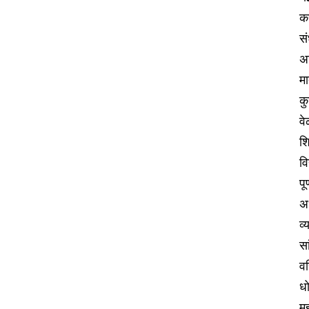
कर
सं
अव
मा
कु
व
श
वि
पू
अभ
व्
सा
वर
धो
मह