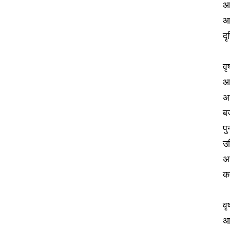
आप
आ
दृ
व
आ
अच
बज
पु
उद
अस
क
वृ
आ