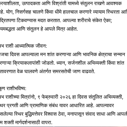
रियाशीलता, उत्पादकता आणि विश्रांती यामध्ये संतुलन राखणे आवश्यक
े. योग, निसर्गसह चालणे किंवा धीमे हालचाल करणारे व्यायाम स्थिरता आ
ेंद्रितपणा टिकवण्यास मदत करतात. आपल्या शरीराचे संकेत ऐका;
ियमबद्धता आणि संतुलन हे आपले मित्र आहेत.
षभ राशी आध्यात्मिक जीवन:
जचा दिवस आपल्याला मन शांत करणाऱ्या आणि भावनिक क्षेत्राचा सन्मान
णाऱ्या क्रियाकलापांशी जोडतो. ध्यान, सर्जनशील अभिव्यक्ती किंवा शांत
ातावरणात वेळ घालवणे अंतर्गत समरसतेची जाण वाढवते.
ूण राशीभविष्य:
षभ राशीच्या मित्रांनो, ९ फेब्रुवारी २०२६ हा दिवस संतुलित अभिव्यक्ती,
्थिर प्रगती आणि प्रामाणिक संबंध यावर आधारित आहे. आपल्यावर
लेल्या स्थिर बुद्धिमत्तेवर विश्वास ठेवा, मनापासून संवाद साधा आणि आपल
म शक्ती मार्गदर्शनासाठी वापरा.