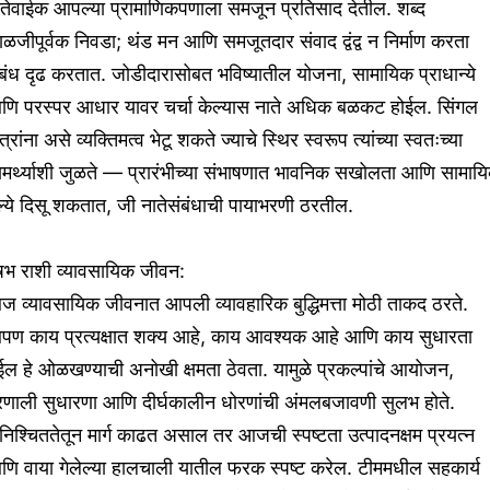
ातेवाईक आपल्या प्रामाणिकपणाला समजून प्रतिसाद देतील. शब्द
ळजीपूर्वक निवडा; थंड मन आणि समजूतदार संवाद द्वंद्व न निर्माण करता
बंध दृढ करतात. जोडीदारासोबत भविष्यातील योजना, सामायिक प्राधान्ये
णि परस्पर आधार यावर चर्चा केल्यास नाते अधिक बळकट होईल. सिंगल
त्रांना असे व्यक्तिमत्व भेटू शकते ज्याचे स्थिर स्वरूप त्यांच्या स्वतःच्या
ामर्थ्याशी जुळते — प्रारंभीच्या संभाषणात भावनिक सखोलता आणि सामाय
ल्ये दिसू शकतात, जी नातेसंबंधाची पायाभरणी ठरतील.
ृषभ राशी व्यावसायिक जीवन:
 व्यावसायिक जीवनात आपली व्यावहारिक बुद्धिमत्ता मोठी ताकद ठरते.
पण काय प्रत्यक्षात शक्य आहे, काय आवश्यक आहे आणि काय सुधारता
ईल हे ओळखण्याची अनोखी क्षमता ठेवता. यामुळे प्रकल्पांचे आयोजन,
्रणाली सुधारणा आणि दीर्घकालीन धोरणांची अंमलबजावणी सुलभ होते.
िश्चिततेतून मार्ग काढत असाल तर आजची स्पष्टता उत्पादनक्षम प्रयत्न
णि वाया गेलेल्या हालचाली यातील फरक स्पष्ट करेल. टीममधील सहकार्य