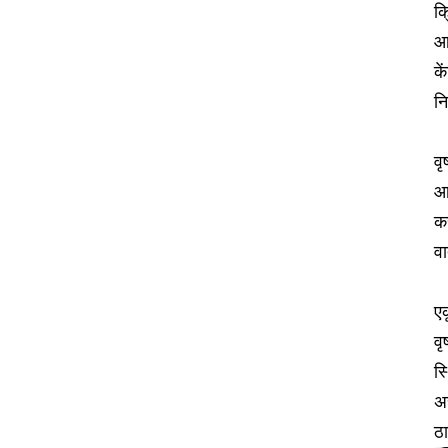
क्
आह
क
न
वृ
आ
कर
व
एक
वृ
स
अस
ठा