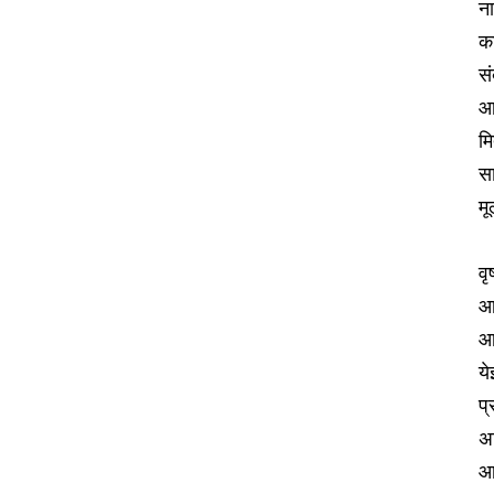
न
का
सं
आ
मि
स
मू
व
आज
आ
ये
प
अन
आ