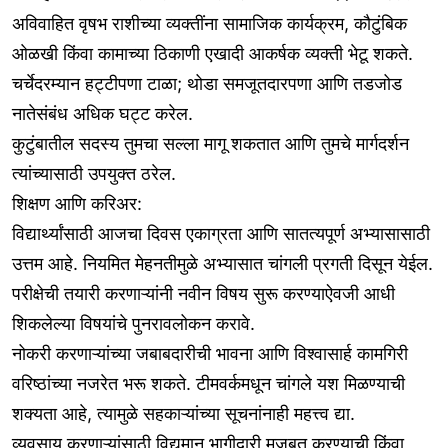
अविवाहित वृषभ राशीच्या व्यक्तींना सामाजिक कार्यक्रम, कौटुंबिक
ओळखी किंवा कामाच्या ठिकाणी एखादी आकर्षक व्यक्ती भेटू शकते.
चर्चेदरम्यान हट्टीपणा टाळा; थोडा समजूतदारपणा आणि तडजोड
नातेसंबंध अधिक घट्ट करेल.
कुटुंबातील सदस्य तुमचा सल्ला मागू शकतात आणि तुमचे मार्गदर्शन
त्यांच्यासाठी उपयुक्त ठरेल.
शिक्षण आणि करिअर:
विद्यार्थ्यांसाठी आजचा दिवस एकाग्रता आणि सातत्यपूर्ण अभ्यासासाठी
उत्तम आहे. नियमित मेहनतीमुळे अभ्यासात चांगली प्रगती दिसून येईल.
परीक्षेची तयारी करणाऱ्यांनी नवीन विषय सुरू करण्याऐवजी आधी
शिकलेल्या विषयांचे पुनरावलोकन करावे.
नोकरी करणाऱ्यांच्या जबाबदारीची भावना आणि विश्वासार्ह कामगिरी
वरिष्ठांच्या नजरेत भरू शकते. टीमवर्कमधून चांगले यश मिळण्याची
शक्यता आहे, त्यामुळे सहकाऱ्यांच्या सूचनांनाही महत्त्व द्या.
व्यवसाय करणाऱ्यांसाठी विद्यमान भागीदारी मजबूत करण्याची किंवा