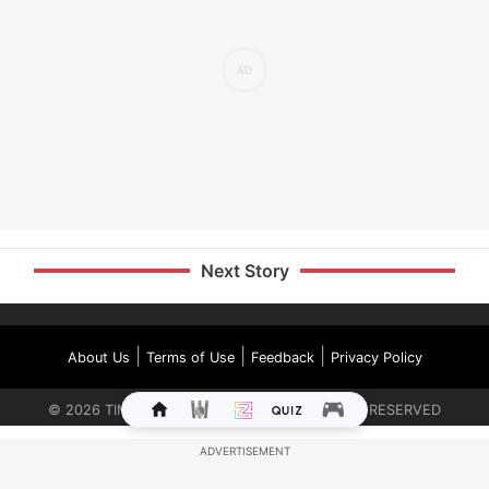
Next Story
|
|
|
About Us
Terms of Use
Feedback
Privacy Policy
©
2026
TIMES INTERNET LIMITED. ALL RIGHTS RESERVED