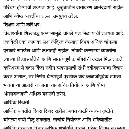
परिचय होण्याची शक्यता आहे. कुटुंबातील वातावरण आनंददायी राहील
आणि ज्येष्ठ व्यक्तींचा सल्ला उपयुक्त ठरेल.
शिक्षण आणि करिअर:
विद्यार्थ्यांना शिस्तबद्ध अभ्यासामुळे चांगले यश मिळण्याची शक्यता आहे.
एकावेळी एका कामावर लक्ष केंद्रित केल्यास विषय अधिक चांगल्या
प्रकारे समजेल आणि लक्षातही राहील. नोकरी करणाऱ्या व्यक्तींना
त्यांच्या विश्वासार्हतेची आणि सातत्यपूर्ण कामगिरीची दखल मिळू शकते.
करिअरमध्ये बदल किंवा नवीन व्यवसायाची संधी स्वीकारण्याचा विचार
करत असाल, तर निर्णय घेण्यापूर्वी प्रत्येक बाब काळजीपूर्वक तपासा.
भावनांच्या आहारी न जाता व्यावहारिक नियोजन आणि योग्य
अंमलबजावणी अधिक यशस्वी ठरेल.
आर्थिक स्थिती:
आर्थिक बाबतीत दिवस स्थिर राहील. बचत वाढविण्याच्या दृष्टीने
चांगल्या संधी मिळू शकतात. खर्चाचे नियोजन आणि भविष्यातील
आर्थिक गरजांचा विचार अधिक गांभीर्याने कराल. पुरेसा विचार न करता