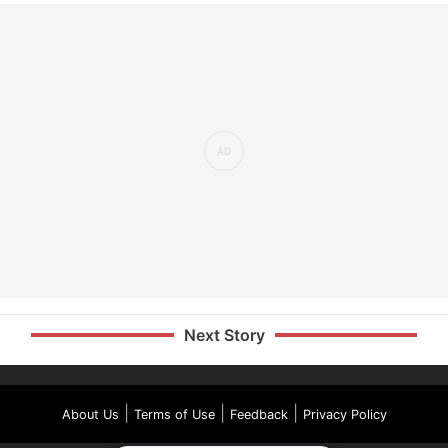
Next Story
|
|
|
About Us
Terms of Use
Feedback
Privacy Policy