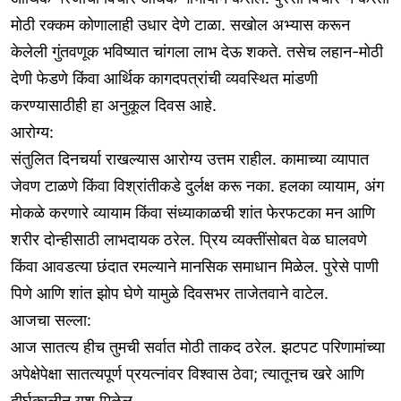
मोठी रक्कम कोणालाही उधार देणे टाळा. सखोल अभ्यास करून
केलेली गुंतवणूक भविष्यात चांगला लाभ देऊ शकते. तसेच लहान-मोठी
देणी फेडणे किंवा आर्थिक कागदपत्रांची व्यवस्थित मांडणी
करण्यासाठीही हा अनुकूल दिवस आहे.
आरोग्य:
संतुलित दिनचर्या राखल्यास आरोग्य उत्तम राहील. कामाच्या व्यापात
जेवण टाळणे किंवा विश्रांतीकडे दुर्लक्ष करू नका. हलका व्यायाम, अंग
मोकळे करणारे व्यायाम किंवा संध्याकाळची शांत फेरफटका मन आणि
शरीर दोन्हीसाठी लाभदायक ठरेल. प्रिय व्यक्तींसोबत वेळ घालवणे
किंवा आवडत्या छंदात रमल्याने मानसिक समाधान मिळेल. पुरेसे पाणी
पिणे आणि शांत झोप घेणे यामुळे दिवसभर ताजेतवाने वाटेल.
आजचा सल्ला:
आज सातत्य हीच तुमची सर्वात मोठी ताकद ठरेल. झटपट परिणामांच्या
अपेक्षेपेक्षा सातत्यपूर्ण प्रयत्नांवर विश्वास ठेवा; त्यातूनच खरे आणि
दीर्घकालीन यश मिळेल.