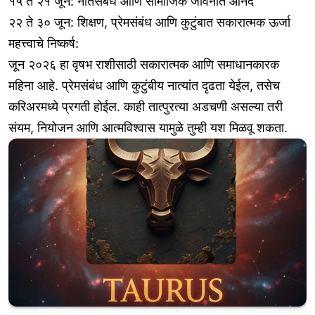
१५ ते २१ जून: नातेसंबंध आणि सामाजिक जीवनात आनंद
२२ ते ३० जून: शिक्षण, प्रेमसंबंध आणि कुटुंबात सकारात्मक ऊर्जा
महत्त्वाचे निष्कर्ष:
जून २०२६ हा वृषभ राशीसाठी सकारात्मक आणि समाधानकारक
महिना आहे. प्रेमसंबंध आणि कुटुंबीय नात्यांत दृढता येईल, तसेच
करिअरमध्ये प्रगती होईल. काही तात्पुरत्या अडचणी असल्या तरी
संयम, नियोजन आणि आत्मविश्वास यामुळे तुम्ही यश मिळवू शकता.