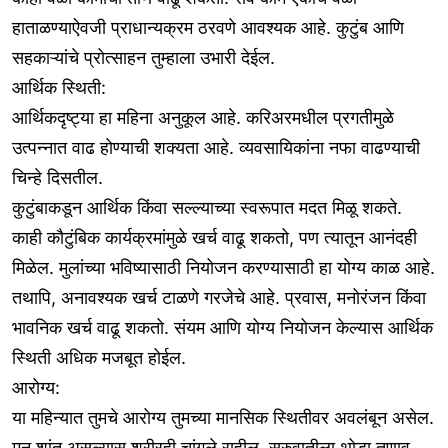
हाताळण्याऐवजी प्राधान्यक्रम ठरवणे आवश्यक आहे. कुटुंब आणि
सहकाऱ्यांचे प्रोत्साहन तुम्हाला उभारी देईल.
आर्थिक स्थिती:
आर्थिकदृष्ट्या हा महिना अनुकूल आहे. करिअरमधील प्रगतीमुळे
उत्पन्नात वाढ होण्याची शक्यता आहे. व्यवसायिकांना नफा वाढण्याची
चिन्हे दिसतील.
कुटुंबाकडून आर्थिक किंवा सल्ल्याच्या स्वरूपात मदत मिळू शकते.
काही कौटुंबिक कार्यक्रमांमुळे खर्च वाढू शकतो, पण त्यातून आनंदही
मिळेल. मुलांच्या भविष्यासाठी नियोजन करण्यासाठी हा योग्य काळ आहे.
तथापि, अनावश्यक खर्च टाळणे गरजेचे आहे. प्रवास, मनोरंजन किंवा
भावनिक खर्च वाढू शकतो. संयम आणि योग्य नियोजन केल्यास आर्थिक
स्थिती अधिक मजबूत होईल.
आरोग्य:
या महिन्यात तुमचे आरोग्य तुमच्या मानसिक स्थितीवर अवलंबून असेल.
मन शांत असल्यास शरीरही चांगले राहील. सुरुवातीला थोडा तणाव