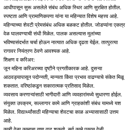
आधीपासून सुरू असलेले संबंध अधिक स्थिर आणि सुरक्षित होतील.
स्पष्टता आणि प्रामाणिकपणा यांना या महिन्यात विशेष महत्त्व आहे.
महिन्याच्या शेवटी प्रेमसंबंध अधिक बळकट होतील. जोडप्यांना एकत्र
वेळ घालवण्याची संधी मिळेल. पालक असल्यास मुलांच्या
भविष्यासंदर्भात चर्चा होऊन नात्यात अधिक दृढता येईल. तात्पुरत्या
रागावर नियंत्रण ठेवणे आवश्यक आहे.
शिक्षण व करिअर:
जून महिना करिअरच्या दृष्टीने प्रगतीकारक आहे. दुसऱ्या
आठवड्यापासून पदोन्नती, मान्यता किंवा प्रभाव वाढण्याचे संकेत मिळू
शकतात. वरिष्ठांकडून सकारात्मक प्रतिसाद मिळेल.
व्यवसाय करणाऱ्यांसाठी भागीदारी आणि व्यवहारांमध्ये सुधारणा होईल.
संयुक्त उपक्रम, सल्लागार कामे आणि ग्राहकांशी संबंध यामध्ये यश
मिळेल. विद्यार्थ्यांसाठी महिन्याचा शेवटचा काळ अभ्यासासाठी उत्तम
आहे.
काही वेळा कामाचा ताण वाढू शकतो. सर्व कामे एकाच वेळी