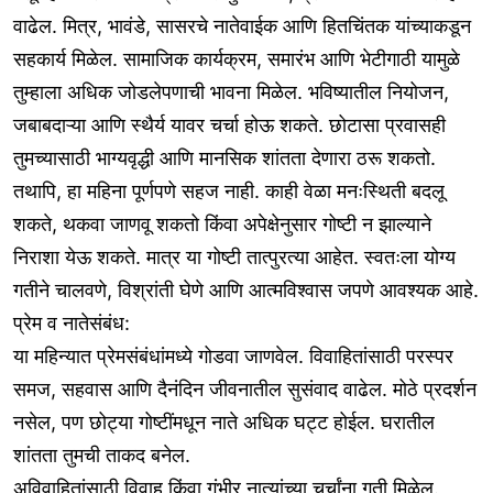
वाढेल. मित्र, भावंडे, सासरचे नातेवाईक आणि हितचिंतक यांच्याकडून
सहकार्य मिळेल. सामाजिक कार्यक्रम, समारंभ आणि भेटीगाठी यामुळे
तुम्हाला अधिक जोडलेपणाची भावना मिळेल. भविष्यातील नियोजन,
जबाबदाऱ्या आणि स्थैर्य यावर चर्चा होऊ शकते. छोटासा प्रवासही
तुमच्यासाठी भाग्यवृद्धी आणि मानसिक शांतता देणारा ठरू शकतो.
तथापि, हा महिना पूर्णपणे सहज नाही. काही वेळा मनःस्थिती बदलू
शकते, थकवा जाणवू शकतो किंवा अपेक्षेनुसार गोष्टी न झाल्याने
निराशा येऊ शकते. मात्र या गोष्टी तात्पुरत्या आहेत. स्वतःला योग्य
गतीने चालवणे, विश्रांती घेणे आणि आत्मविश्वास जपणे आवश्यक आहे.
प्रेम व नातेसंबंध:
या महिन्यात प्रेमसंबंधांमध्ये गोडवा जाणवेल. विवाहितांसाठी परस्पर
समज, सहवास आणि दैनंदिन जीवनातील सुसंवाद वाढेल. मोठे प्रदर्शन
नसेल, पण छोट्या गोष्टींमधून नाते अधिक घट्ट होईल. घरातील
शांतता तुमची ताकद बनेल.
अविवाहितांसाठी विवाह किंवा गंभीर नात्यांच्या चर्चांना गती मिळेल.