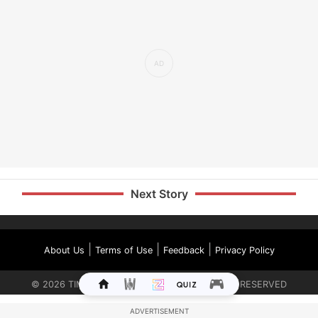
Next Story
|
|
|
About Us
Terms of Use
Feedback
Privacy Policy
©
2026
TIMES INTERNET LIMITED. ALL RIGHTS RESERVED