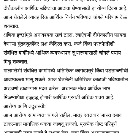
दीर्घकालीन आर्थिक उद्दिष्टांचा आढावा घेण्यासाठी हा योग्य दिवस आहे.
आज घेतलेले व्यावहारिक आर्थिक निर्णय भविष्यात चांगले परिणाम देऊ
शकतात.
क्षणिक इच्छांमुळे अनावश्यक खर्च टाळा. त्याऐवजी दीर्घकालीन फायदा
देणाऱ्या गुंतवणुकींवर लक्ष केंद्रित करा. कर्ज किंवा परतफेडीशी
संबंधित बाबींमध्ये आर्थिक व्यवस्थापन सुधारण्यासाठी चांगले पर्याय
मिळू शकतात.
मालमत्तेशी संबंधित कामांमध्ये अतिरिक्त कागदपत्रे किंवा पडताळणीची
आवश्यकता भासू शकते. आज घेतलेली अतिरिक्त काळजी भविष्यातील
अडचणी टाळण्यास मदत करेल. अचानक मोठा आर्थिक लाभ
मिळण्यापेक्षा हळूहळू होणारी आर्थिक प्रगती अधिक शक्य आहे.
आरोग्य आणि तंदुरुस्ती:
आज आरोग्य सामान्यतः चांगले राहील, मात्र स्वतःवर जास्त दबाव
टाकल्यास मानसिक थकवा जाणवू शकतो. प्रत्येक गोष्ट परिपूर्ण
असण्याची गरज नसते हे लक्षात ठेवा. काम किंवा अभ्यासादरम्यान