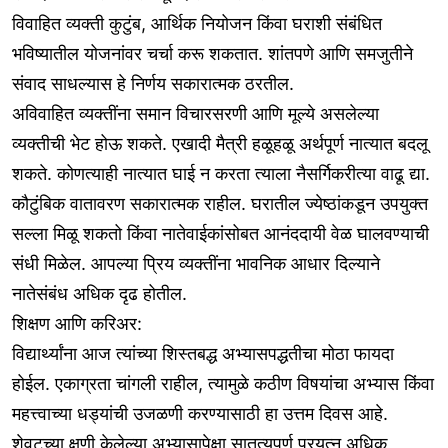
विवाहित व्यक्ती कुटुंब, आर्थिक नियोजन किंवा घराशी संबंधित
भविष्यातील योजनांवर चर्चा करू शकतात. शांतपणे आणि समजुतीने
संवाद साधल्यास हे निर्णय सकारात्मक ठरतील.
अविवाहित व्यक्तींना समान विचारसरणी आणि मूल्ये असलेल्या
व्यक्तीची भेट होऊ शकते. एखादी मैत्री हळूहळू अर्थपूर्ण नात्यात बदलू
शकते. कोणत्याही नात्यात घाई न करता त्याला नैसर्गिकरीत्या वाढू द्या.
कौटुंबिक वातावरण सकारात्मक राहील. घरातील ज्येष्ठांकडून उपयुक्त
सल्ला मिळू शकतो किंवा नातेवाईकांसोबत आनंददायी वेळ घालवण्याची
संधी मिळेल. आपल्या प्रिय व्यक्तींना भावनिक आधार दिल्याने
नातेसंबंध अधिक दृढ होतील.
शिक्षण आणि करिअर:
विद्यार्थ्यांना आज त्यांच्या शिस्तबद्ध अभ्यासपद्धतीचा मोठा फायदा
होईल. एकाग्रता चांगली राहील, त्यामुळे कठीण विषयांचा अभ्यास किंवा
महत्त्वाच्या धड्यांची उजळणी करण्यासाठी हा उत्तम दिवस आहे.
शेवटच्या क्षणी केलेल्या अभ्यासापेक्षा सातत्यपूर्ण प्रयत्न अधिक