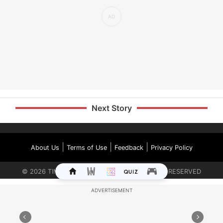
Next Story
|
|
|
About Us
Terms of Use
Feedback
Privacy Policy
©
2026
TIMES INTERNET LIMITED. ALL RIGHTS RESERVED