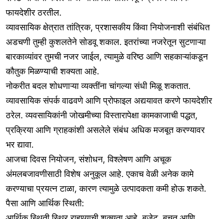
फायदेशीर ठरतील.
व्यावसायिक क्षेत्रात तांत्रिक, प्रशासकीय किंवा नियोजनाशी संबंधित
अडचणी तुम्ही कुशलतेने सोडवू शकाल. इतरांच्या नजरेतून सुटणाऱ्या
बारकाव्यांवर तुमची नजर जाईल, त्यामुळे वरिष्ठ आणि सहकाऱ्यांकडून
कौतुक मिळण्याची शक्यता आहे.
नोकरीत बदल शोधणाऱ्या व्यक्तींना चांगल्या संधी मिळू शकतात.
व्यावसायिक संपर्क वाढवणे आणि प्रोफाइल अद्ययावत करणे फायदेशीर
ठरेल. व्यवसायिकांनी जोखमीच्या विस्तारापेक्षा कामकाजाची पद्धत,
प्रक्रिया आणि ग्राहकांशी असलेले संबंध अधिक मजबूत करण्यावर
भर द्यावा.
आजचा दिवस नियोजन, संशोधन, विश्लेषण आणि अचूक
अंमलबजावणीसाठी विशेष अनुकूल आहे. एकाच वेळी अनेक कामे
करण्याचा प्रयत्न टाळा, कारण त्यामुळे उत्पादकता कमी होऊ शकते.
पैसा आणि आर्थिक स्थिती:
आर्थिक स्थिती स्थिर राहण्याची शक्यता आहे. बजेट, बचत आणि